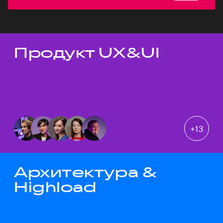
Продукт UX&UI
Темы докладов
+
13
Архитектура &
Highload