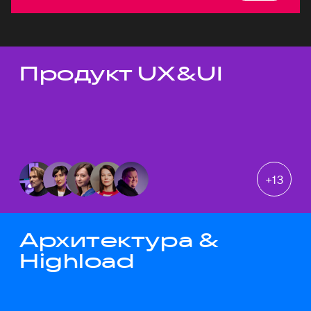
Продукт UX&UI
Темы докладов
+
13
Архитектура &
Highload