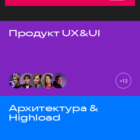
Продукт UX&UI
Темы докладов
+
13
Архитектура &
Highload