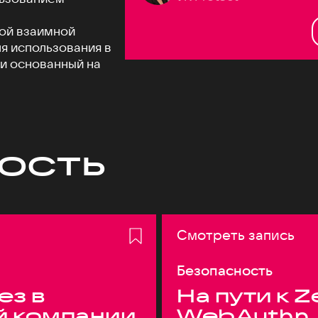
ой взаимной
я использования в
 и основанный на
ость
Смотреть запись
Безопасность
ез в
На пути к Z
й компании
WebAuthn,