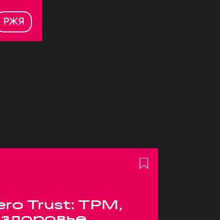
РЖЯ
ero Trust: TPM,
 здоровье