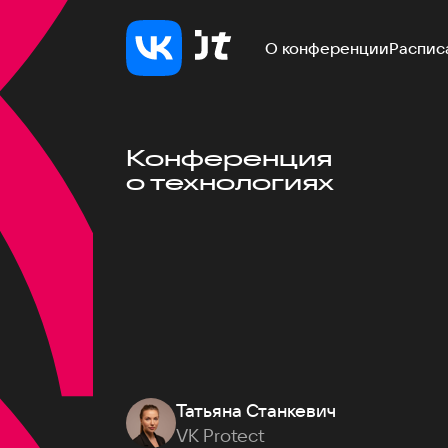
О конференции
Распис
Конференция
о технологиях
Татьяна Станкевич
VK Protect