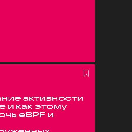
ние активности
е и как этому
очь eBPF и
руженных