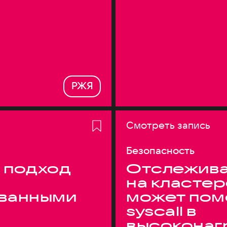
РЖЯ
Смотреть запись
Безопасность
 подход
Отслежива
на кластер
ванными
может пом
syscall в
высоконаг