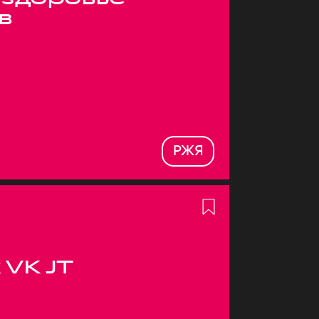
в
РЖЯ
 VK JT