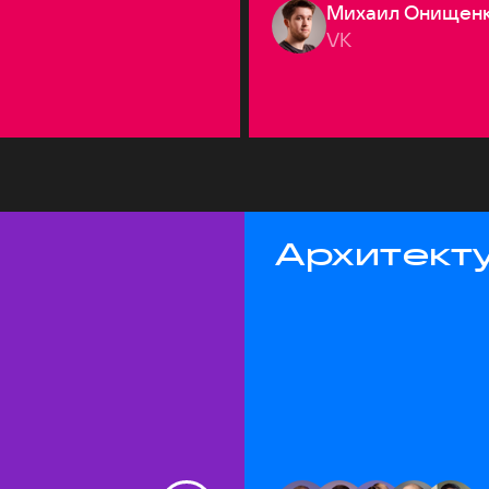
Михаил Онищен
VK
Архитекту