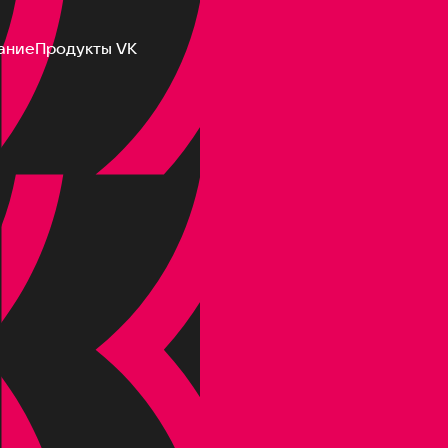
ание
Продукты VK