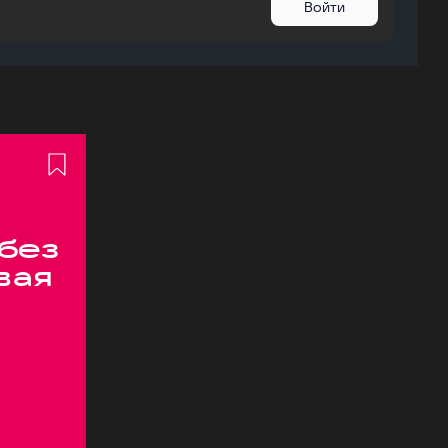
Войти
 без
вая