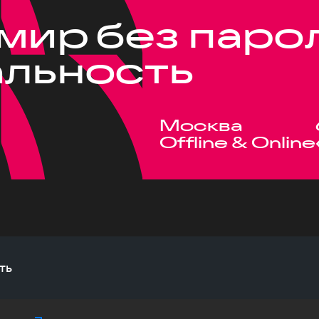
 мир без паро
альность
Москва
Offline & Online
ть