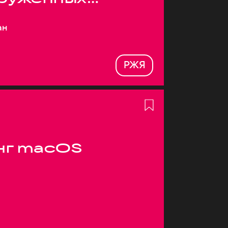
ан
РЖЯ
нг macOS