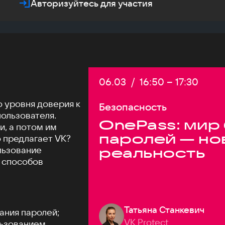
Авторизуйтесь для участия
Дата:
06.03
/
Начало:
16:50
–
Конец:
17:30
о уровня доверия к
Безопасность
ользователя.
OnePass: мир
и, а потом им
паролей — но
 предлагает VK?
льзование
реальность
 способов
Татьяна Станкевич
ания паролей;
VK Protect
льзованием