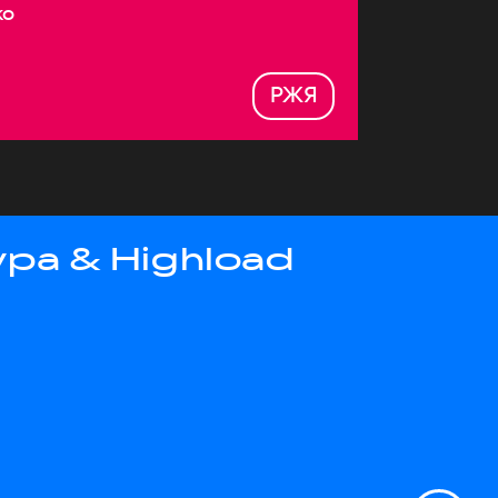
ко
РЖЯ
ра & Highload