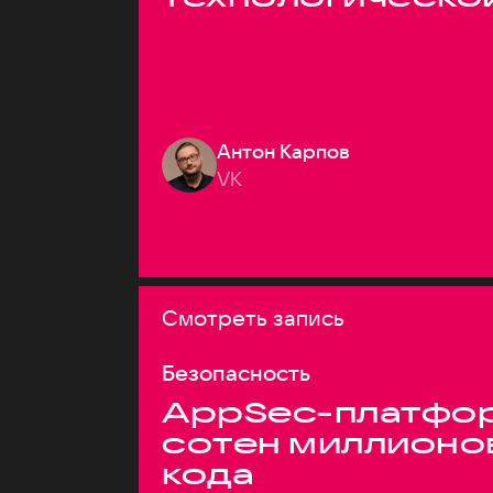
Антон Карпов
VK
Смотреть запись
Безопасность
AppSec-платфор
сотен миллионо
кода