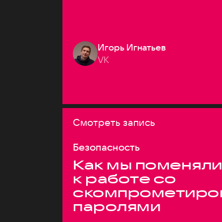
Игорь Игнатьев
VK
Смотреть запись
Безопасность
Как мы поменяли
к работе со
скомпрометиро
паролями