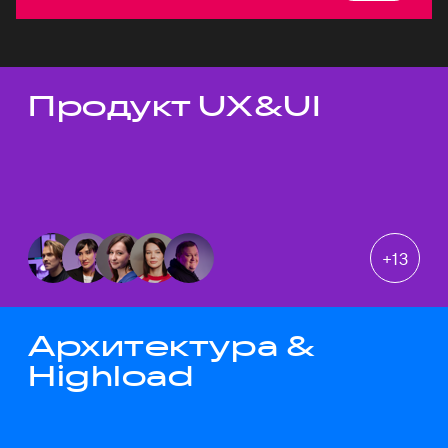
Продукт UX&UI
Темы докладов
+
13
Архитектура &
Highload