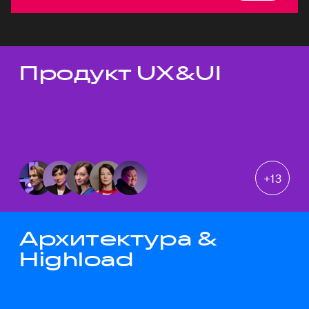
Продукт UX&UI
Темы докладов
+
13
Архитектура &
Highload