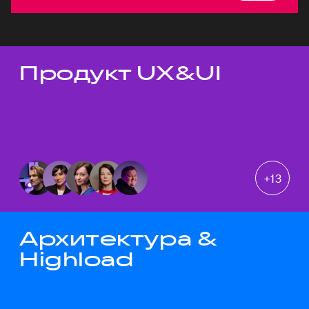
Продукт UX&UI
Темы докладов
+
13
Архитектура &
Highload