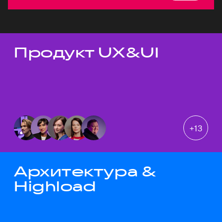
Продукт UX&UI
Темы докладов
+
13
Архитектура &
Highload