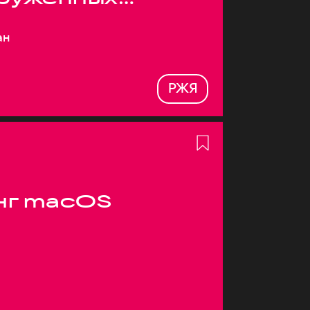
ан
РЖЯ
нг macOS