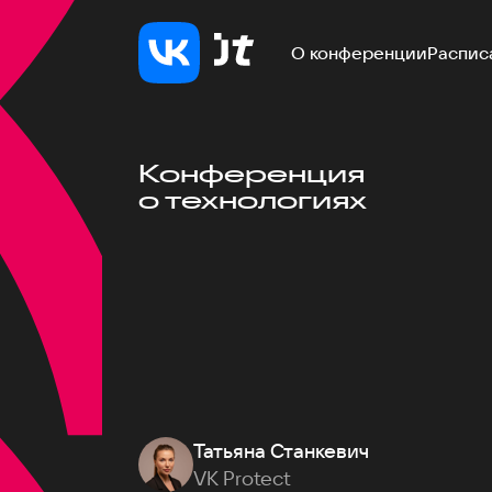
О конференции
Распис
Конференция
о технологиях
Татьяна Станкевич
VK Protect