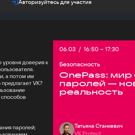
Авторизуйтесь для участия
Дата:
06.03
/
Начало:
16:50
–
Конец:
17:30
о уровня доверия к
Безопасность
ользователя.
OnePass: мир
и, а потом им
паролей — но
 предлагает VK?
льзование
реальность
 способов
Татьяна Станкевич
ания паролей;
VK Protect
льзованием