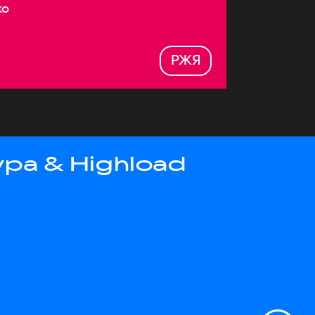
ко
РЖЯ
ра & Highload