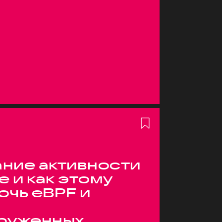
ние активности
е и как этому
очь eBPF и
руженных