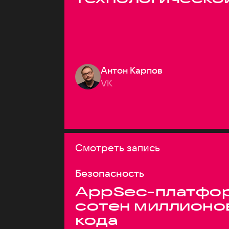
Антон Карпов
VK
Смотреть запись
Безопасность
AppSec-платфор
сотен миллионо
кода