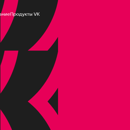
ание
Продукты VK