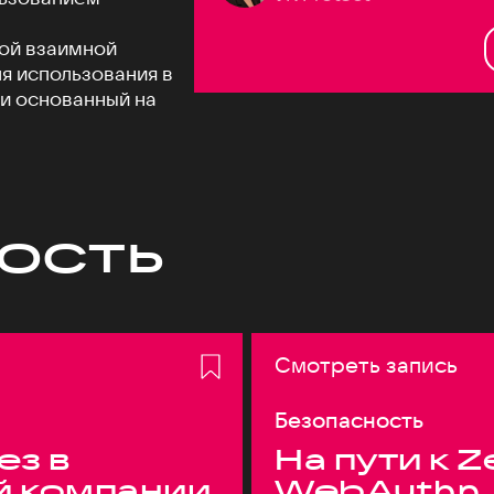
ой взаимной
я использования в
 и основанный на
ость
Смотреть запись
Безопасность
ез в
На пути к Z
й компании
WebAuthn,