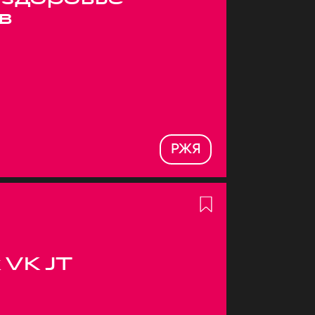
в
РЖЯ
 VK JT