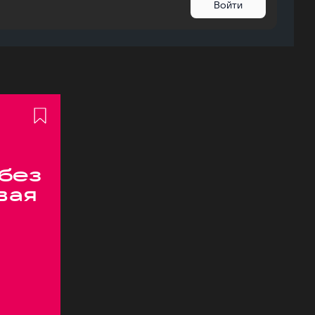
Войти
 без
вая