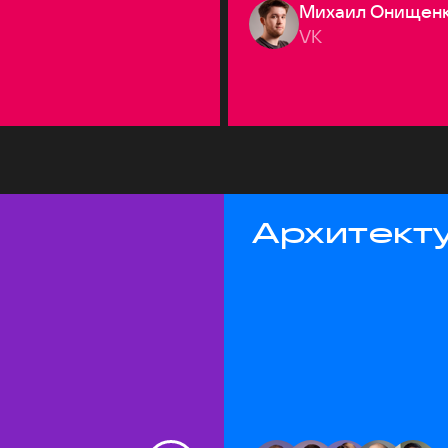
Михаил Онищен
VK
Архитекту