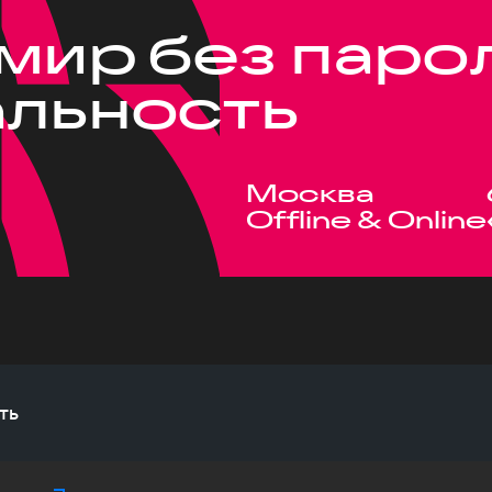
 мир без паро
альность
Москва
Offline & Online
ть