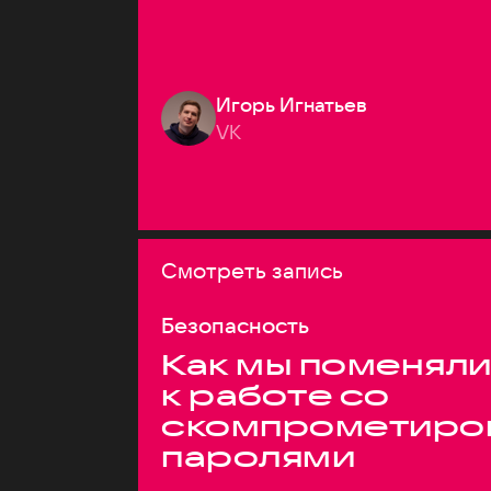
Игорь Игнатьев
VK
Смотреть запись
Безопасность
Как мы поменяли
к работе со
скомпрометиро
паролями