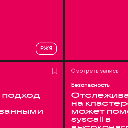
РЖЯ
Смотреть запись
Безопасность
 подход
Отслежива
на кластер
ванными
может пом
syscall в
высоконаг