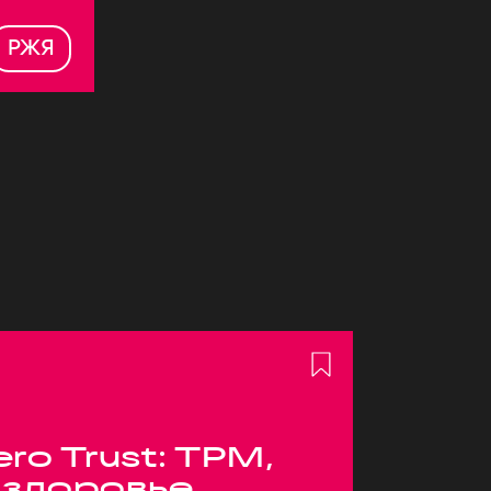
РЖЯ
ero Trust: TPM,
 здоровье