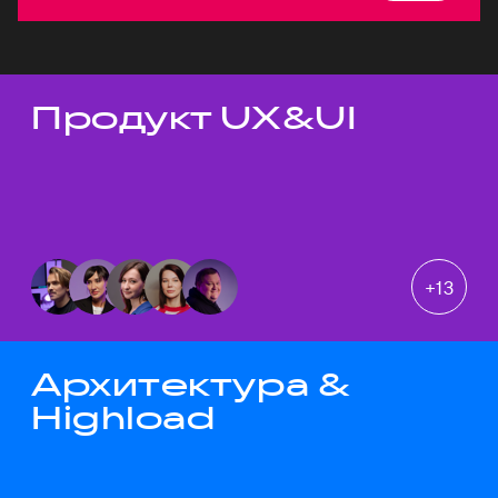
Продукт UX&UI
Темы докладов
+
13
Архитектура &
Highload