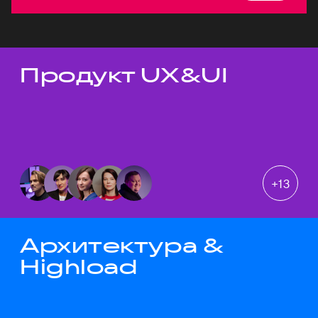
Продукт UX&UI
Темы докладов
+
13
Архитектура &
Highload