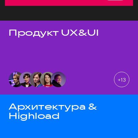
Продукт UX&UI
Темы докладов
+
13
Архитектура &
Highload