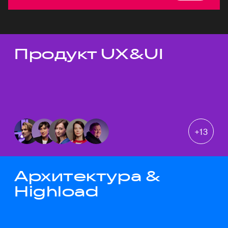
Продукт UX&UI
Темы докладов
+
13
Архитектура &
Highload