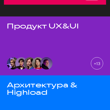
Продукт UX&UI
Темы докладов
+
13
Архитектура &
Highload