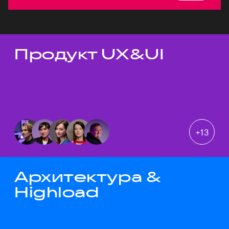
Продукт UX&UI
Темы докладов
+
13
Архитектура &
Highload