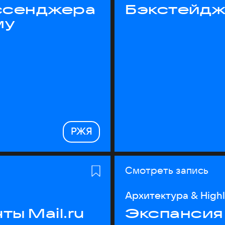
ессенджера
Бэкстейдж
му
РЖЯ
Смотреть запись
Архитектура & High
ы Mail.ru
Экспансия 