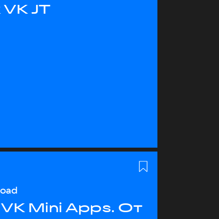
 VK JT
load
VK Mini Apps. От