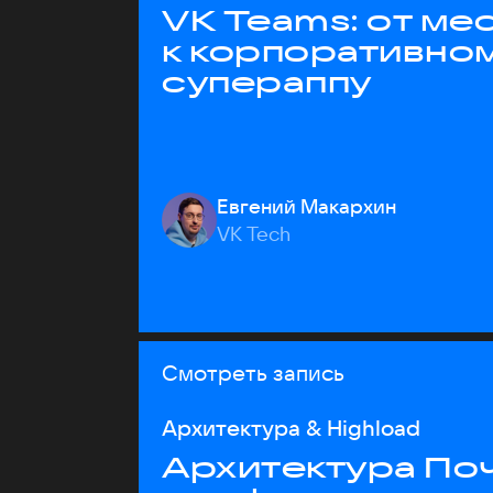
VK Teams: от м
к корпоративно
супераппу
Евгений Макархин
VK Tech
Смотреть запись
Архитектура & Highload
Архитектура Почт