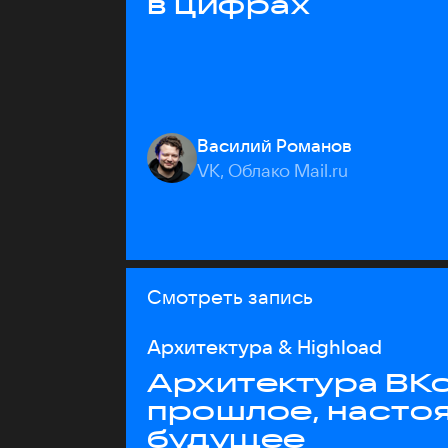
в цифрах
Василий Романов
VK, Облако Mail.ru
Смотреть запись
Архитектура & Highload
Архитектура ВКо
прошлое, насто
будущее