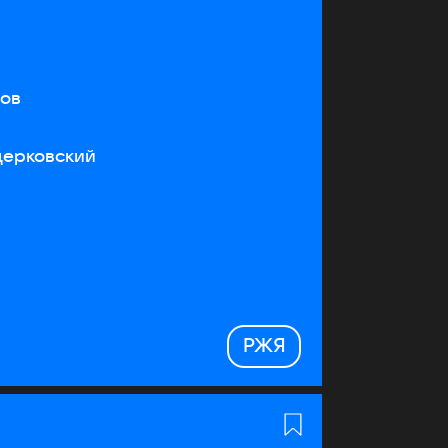
тов
церковский
РЖЯ