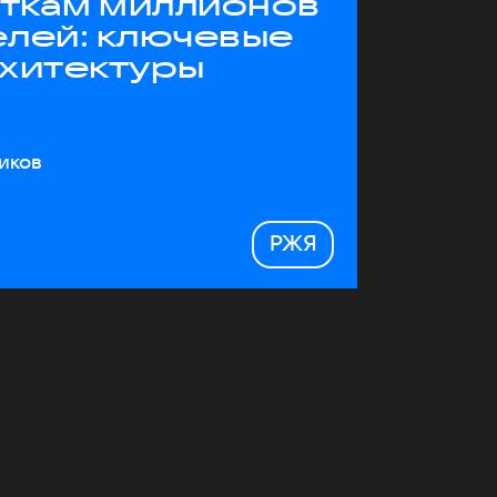
яткам миллионов
елей: ключевые
рхитектуры
иков
РЖЯ