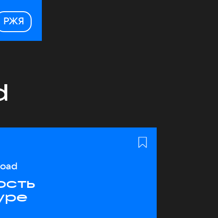
РЖЯ
d
load
ость
уре