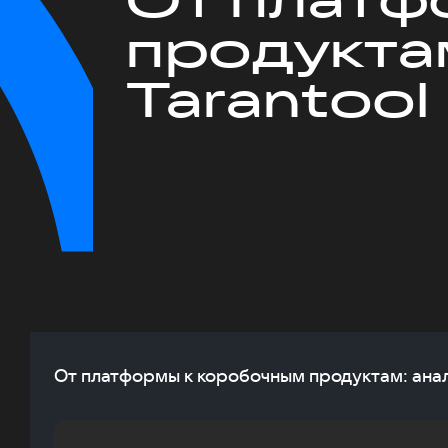
продукта
Tarantool
От платформы к коробочным продуктам: анал