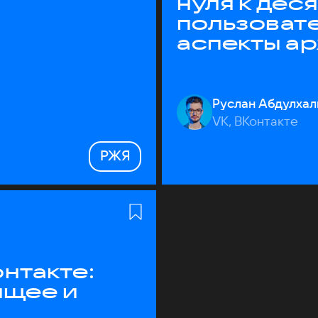
нуля к дес
пользоват
аспекты а
Руслан Абдулхал
VK, ВКонтакте
РЖЯ
нтакте:
ящее и