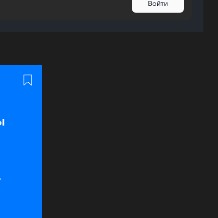
Войти
ы
м