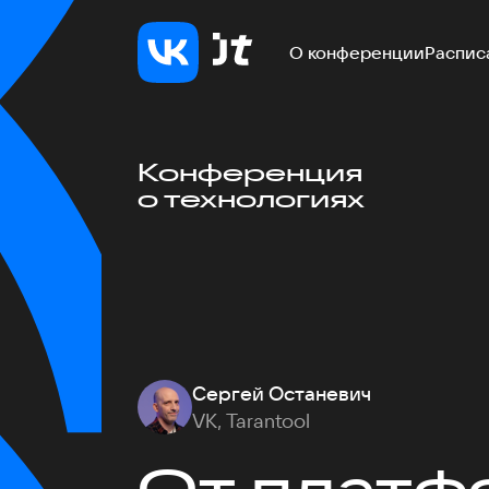
О конференции
Распис
Конференция
о технологиях
Сергей Останевич
VK, Tarantool
От платф