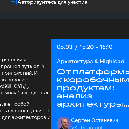
Авторизуйтесь для участия
Дата:
06.03
/
Начало:
15:20
–
Конец:
16:10
 хранения и
Архитектура & Highload
 прошел путь от in-
От платформ
 приложений. И
к коробочны
— портфолио
NoSQL СУБД,
продуктам:
ночная базы данных.
анализ
архитектуры
авляет собой
лась за прошедшие 15
Tarantool
 для архитекторов и
Сергей Останевич
VK, Tarantool