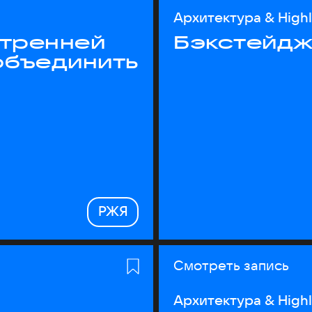
Архитектура & High
утренней
Бэкстейдж
объединить
РЖЯ
Смотреть запись
Архитектура & High