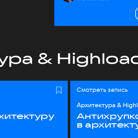
ура & Highloa
Смотреть запись
Архитектура & High
хитектуру
Антихрупк
в архитект