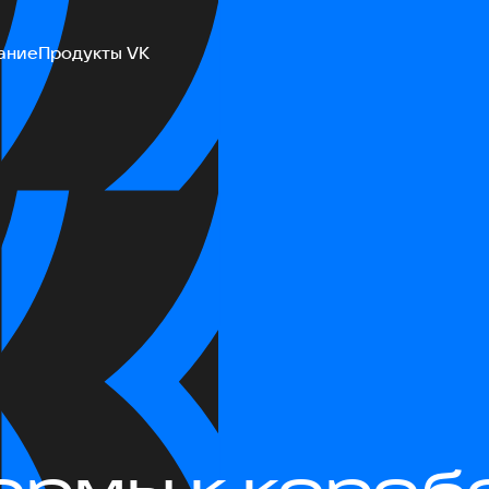
ание
Продукты VK
ормы к короб