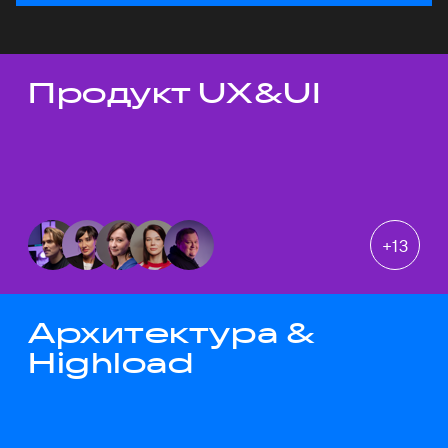
Продукт UX&UI
Темы докладов
+
13
Архитектура &
Highload