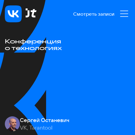
Смотреть записи
Конференция
о технологиях
Сергей Останевич
VK, Tarantool