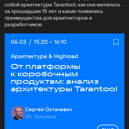
собой архитектура Tarantool, как она менялась
за прошедшие 15 лет и какие появились
преимущества для архитекторов и
разработчиков.
Дата:
06.03
/
Начало:
15:20
–
Конец:
16:10
Архитектура & Highload
От платформы
к коробочным
продуктам: анализ
архитектуры Tarantool
Сергей Останевич
VK, Tarantool