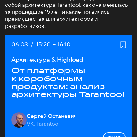
собой архитектура Tarantool, как она менялась
за прошедшие 15 лет и какие появились
преимущества для архитекторов и
разработчиков.
Дата:
06.03
/
Начало:
15:20
–
Конец:
16:10
Архитектура & Highload
От платформы
к коробочным
продуктам: анализ
архитектуры Tarantool
Сергей Останевич
VK, Tarantool