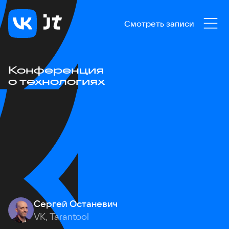
Смотреть записи
Конференция
о технологиях
Сергей Останевич
VK, Tarantool