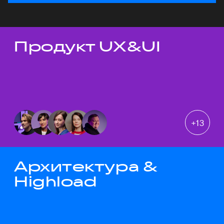
Продукт UX&UI
Темы докладов
+
13
Архитектура &
Highload