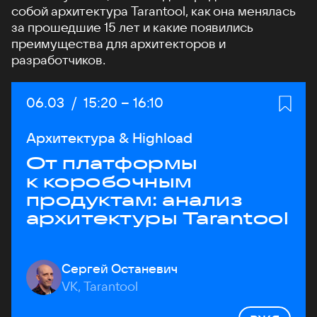
собой архитектура Tarantool, как она менялась
за прошедшие 15 лет и какие появились
преимущества для архитекторов и
разработчиков.
Дата:
06.03
/
Начало:
15:20
–
Конец:
16:10
Архитектура & Highload
От платформы
к коробочным
продуктам: анализ
архитектуры Tarantool
Сергей Останевич
VK, Tarantool