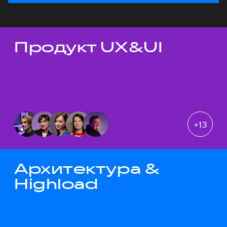
Продукт UX&UI
Темы докладов
+
13
Архитектура &
Highload