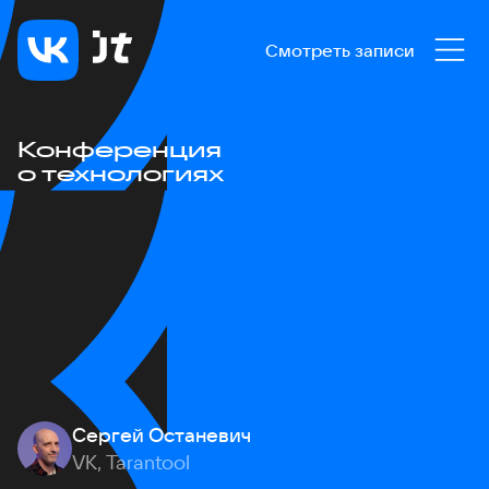
Смотреть записи
Конференция
о технологиях
Сергей Останевич
VK, Tarantool