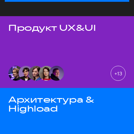
Продукт UX&UI
Темы докладов
+
13
Архитектура &
Highload