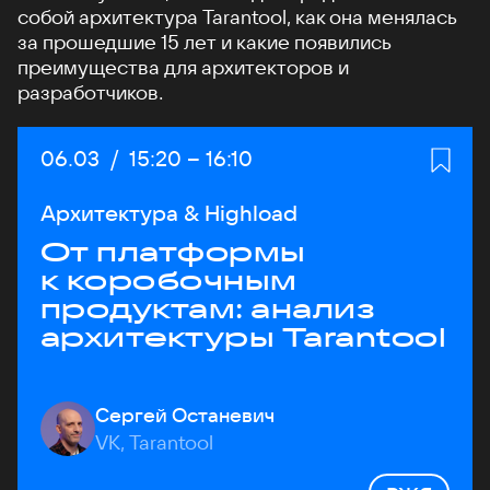
собой архитектура Tarantool, как она менялась
за прошедшие 15 лет и какие появились
преимущества для архитекторов и
разработчиков.
Дата:
06.03
/
Начало:
15:20
–
Конец:
16:10
Архитектура & Highload
От платформы
к коробочным
продуктам: анализ
архитектуры Tarantool
Сергей Останевич
VK, Tarantool