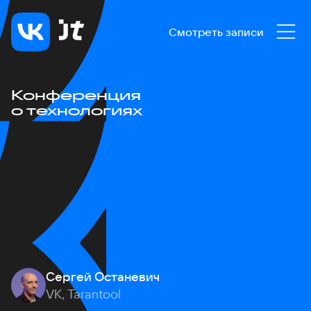
Смотреть записи
Конференция
о технологиях
Сергей Останевич
VK, Tarantool