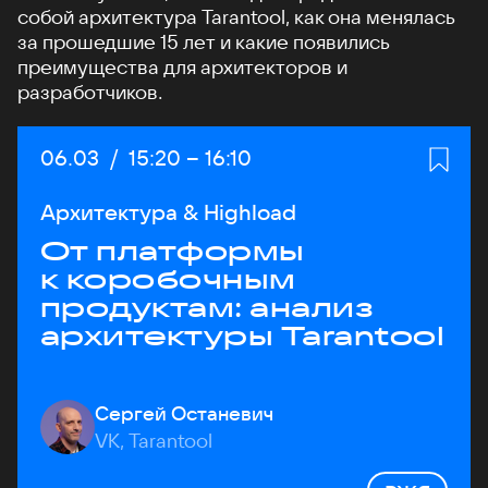
собой архитектура Tarantool, как она менялась
за прошедшие 15 лет и какие появились
преимущества для архитекторов и
разработчиков.
Дата:
06.03
/
Начало:
15:20
–
Конец:
16:10
Архитектура & Highload
От платформы
к коробочным
продуктам: анализ
архитектуры Tarantool
Сергей Останевич
VK, Tarantool