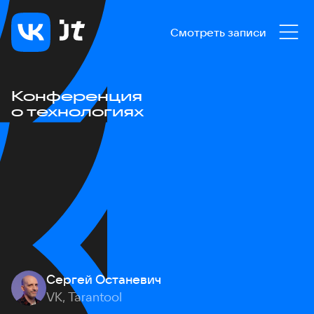
Смотреть записи
Конференция
о технологиях
Сергей Останевич
VK, Tarantool