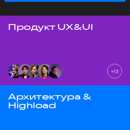
Продукт UX&UI
Темы докладов
+
13
Архитектура &
Highload