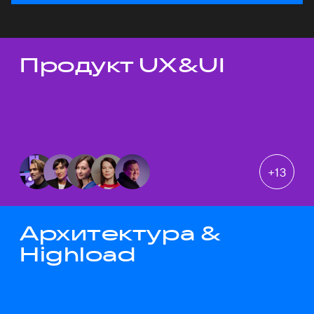
Продукт UX&UI
Темы докладов
+
13
Архитектура &
Highload