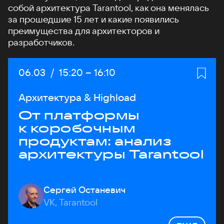
собой архитектура Tarantool, как она менялась
за прошедшие 15 лет и какие появились
преимущества для архитекторов и
разработчиков.
Дата:
06.03
/
Начало:
15:20
–
Конец:
16:10
Архитектура & Highload
От платформы
к коробочным
продуктам: анализ
архитектуры Tarantool
Сергей Останевич
VK, Tarantool