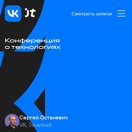
Смотреть записи
Конференция
о технологиях
Сергей Останевич
VK, Tarantool