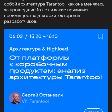
собой архитектура Tarantool, как она менялась
за прошедшие 15 лет и какие появились
преимущества для архитекторов и
разработчиков.
Дата:
06.03
/
Начало:
15:20
–
Конец:
16:10
Архитектура & Highload
От платформы
к коробочным
продуктам: анализ
архитектуры Tarantool
Сергей Останевич
VK, Tarantool