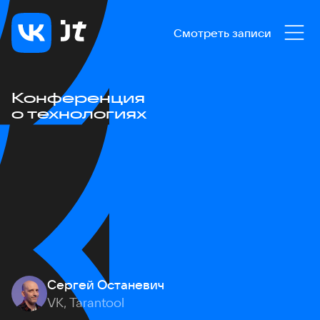
Смотреть записи
Конференция
о технологиях
Сергей Останевич
VK, Tarantool