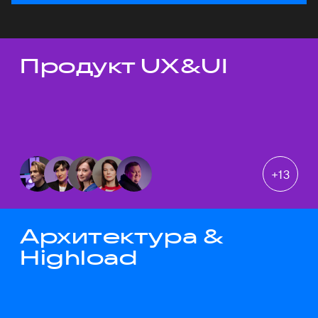
Продукт UX&UI
Темы докладов
+
13
Архитектура &
Highload