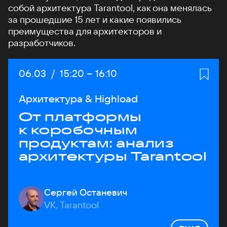
собой архитектура Tarantool, как она менялась
за прошедшие 15 лет и какие появились
преимущества для архитекторов и
разработчиков.
Дата:
06.03
/
Начало:
15:20
–
Конец:
16:10
Архитектура & Highload
От платформы
к коробочным
продуктам: анализ
архитектуры Tarantool
Сергей Останевич
VK, Tarantool