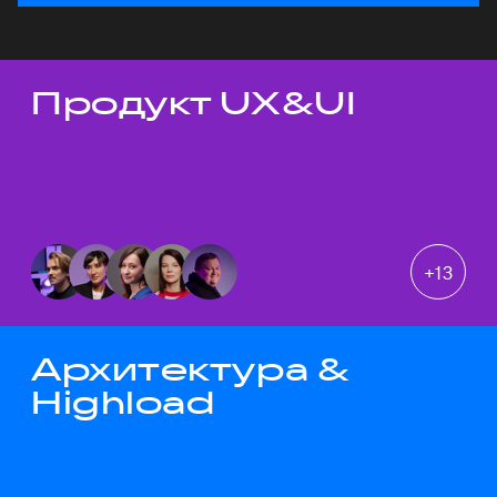
Продукт UX&UI
Темы докладов
+
13
Архитектура &
Highload