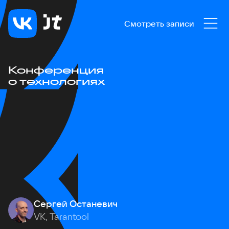
Смотреть записи
Конференция
о технологиях
Сергей Останевич
VK, Tarantool