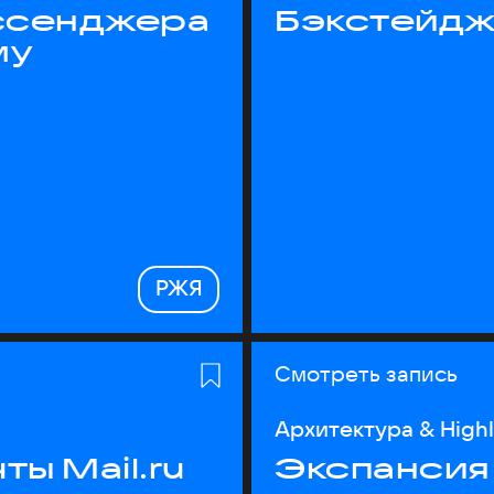
ессенджера
Бэкстейдж
му
РЖЯ
Смотреть запись
Архитектура & High
ы Mail.ru
Экспансия 