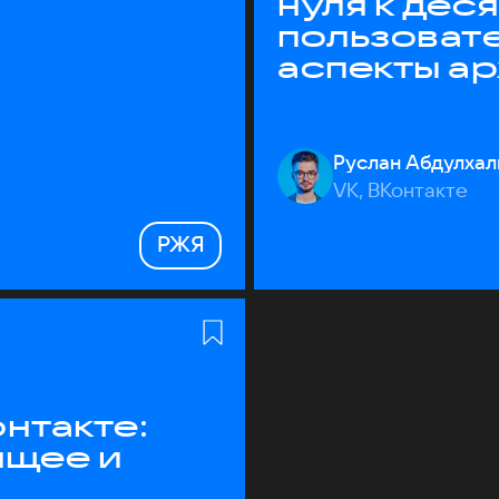
нуля к дес
пользоват
аспекты а
Руслан Абдулхал
VK, ВКонтакте
РЖЯ
нтакте:
ящее и