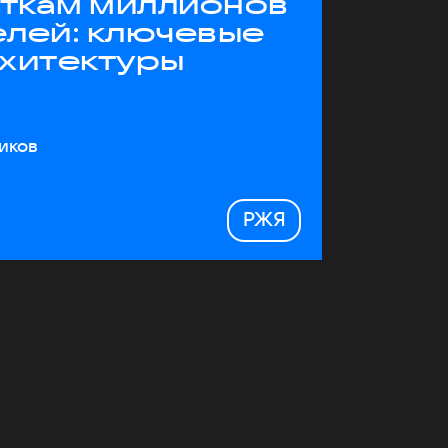
яткам миллионов
елей: ключевые
рхитектуры
иков
РЖЯ