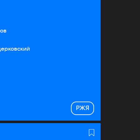
тов
церковский
РЖЯ