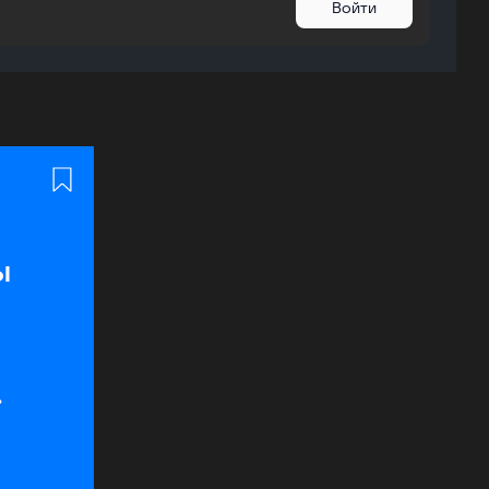
Войти
ы
м