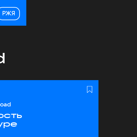
РЖЯ
d
load
ость
уре