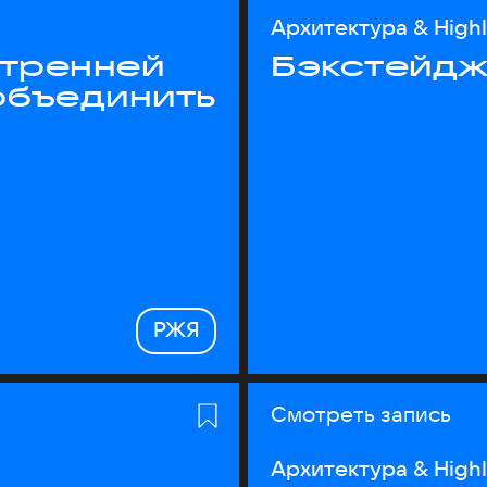
Архитектура & High
утренней
Бэкстейдж
объединить
РЖЯ
Смотреть запись
Архитектура & High