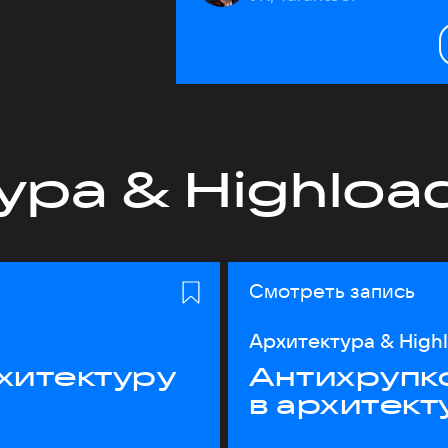
ура & Highloa
Смотреть запись
Архитектура & High
хитектуру
Антихрупк
в архитект