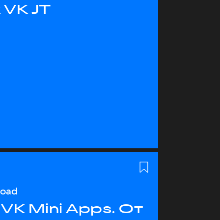
 VK JT
load
VK Mini Apps. От