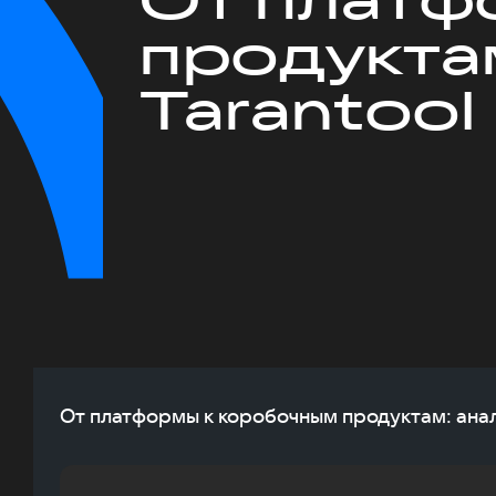
продукта
Tarantool
От платформы к коробочным продуктам: анал