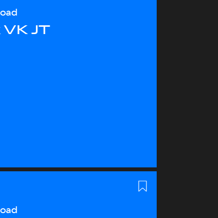
load
 VK JT
load