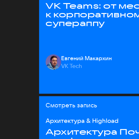
VK Teams: от м
к корпоративно
супераппу
Евгений Макархин
VK Tech
Смотреть запись
Архитектура & Highload
Архитектура Почт