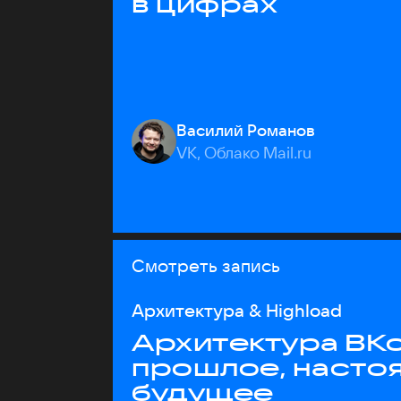
в цифрах
Василий Романов
VK, Облако Mail.ru
Смотреть запись
Архитектура & Highload
Архитектура ВКо
прошлое, насто
будущее