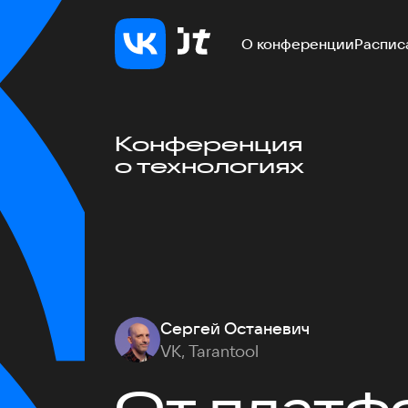
О конференции
Распис
Конференция
о технологиях
Сергей Останевич
VK, Tarantool
От платф