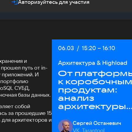
Авторизуйтесь для участия
Дата:
06.03
/
Начало:
15:20
–
Конец:
16:10
 хранения и
Архитектура & Highload
 прошел путь от in-
От платформ
 приложений. И
к коробочны
— портфолио
NoSQL СУБД,
продуктам:
ночная базы данных.
анализ
архитектуры
авляет собой
лась за прошедшие 15
Tarantool
 для архитекторов и
Сергей Останевич
VK, Tarantool