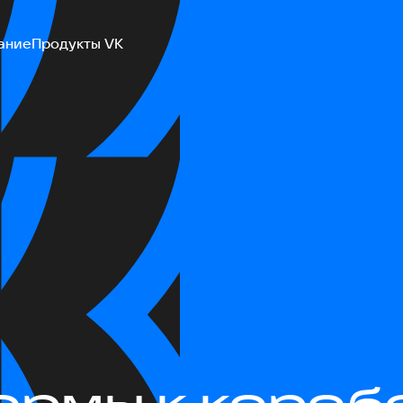
ание
Продукты VK
ормы к короб