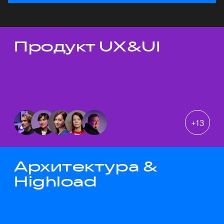
Продукт UX&UI
Темы докладов
+
13
Архитектура &
Highload