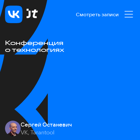
Смотреть записи
Конференция
о технологиях
Сергей Останевич
VK, Tarantool