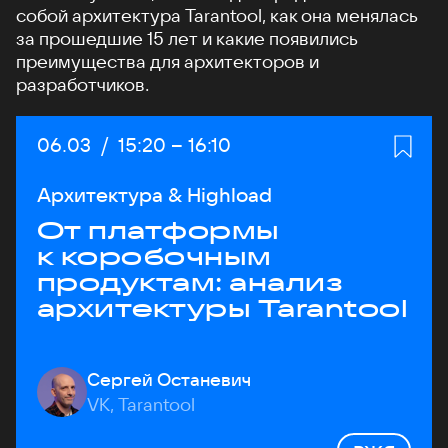
собой архитектура Tarantool, как она менялась
за прошедшие 15 лет и какие появились
преимущества для архитекторов и
разработчиков.
Дата:
06.03
/
Начало:
15:20
–
Конец:
16:10
Архитектура & Highload
От платформы
к коробочным
продуктам: анализ
архитектуры Tarantool
Сергей Останевич
VK, Tarantool