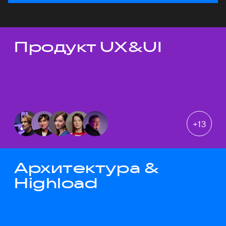
Продукт UX&UI
Темы докладов
+
13
Архитектура &
Highload