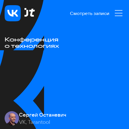
Смотреть записи
Конференция
о технологиях
Сергей Останевич
VK, Tarantool