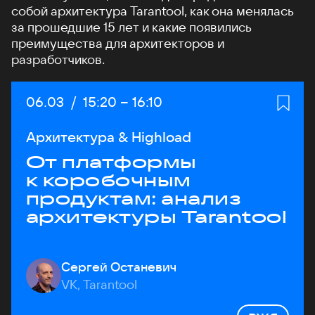
собой архитектура Tarantool, как она менялась
за прошедшие 15 лет и какие появились
преимущества для архитекторов и
разработчиков.
Дата:
06.03
/
Начало:
15:20
–
Конец:
16:10
Архитектура & Highload
От платформы
к коробочным
продуктам: анализ
архитектуры Tarantool
Сергей Останевич
VK, Tarantool