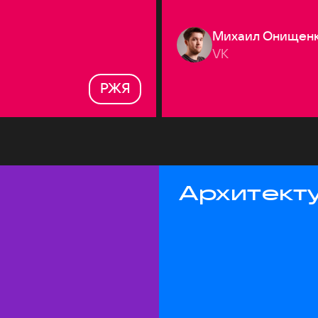
Михаил Онищен
VK
РЖЯ
Архитекту