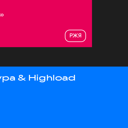
ко
РЖЯ
ра & Highload