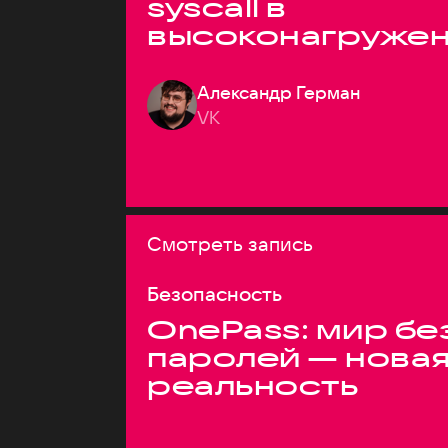
syscall в
высоконагруже
системах
Александр Герман
VK
Смотреть запись
Безопасность
OnePass: мир бе
паролей — нова
реальность