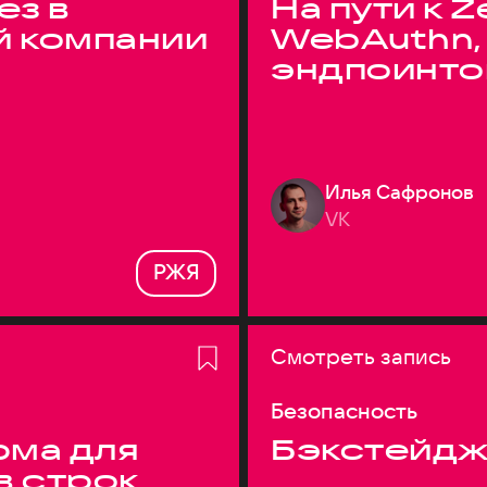
ез в
На пути к Z
й компании
WebAuthn,
эндпоинто
Илья Сафронов
VK
РЖЯ
Смотреть запись
Безопасность
ма для
Бэкстейдж
в строк