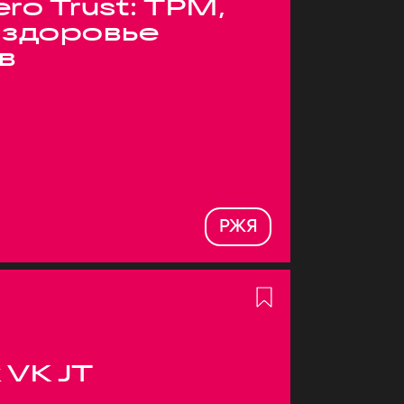
ero Trust: TPM,
 здоровье
в
РЖЯ
 VK JT