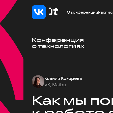
О конференции
Распис
Конференция
о технологиях
Ксения Кокорева
VK, Mail.ru
Как мы п
к работе 