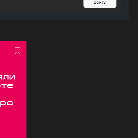
Войти
яли
оте
ро