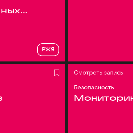
нных
РЖЯ
Смотреть запись
Безопасность
з
Монитори
я