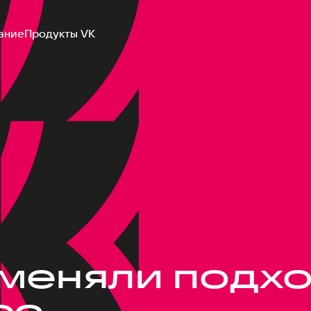
ание
Продукты VK
оменяли подх
со