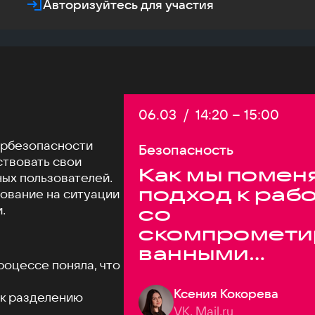
Авторизуйтесь для участия
Дата:
06.03
/
Начало:
14:20
–
Конец:
15:00
ербезопасности
Безопасность
твовать свои
Как мы помен
ых пользователей.
подход к раб
ование на ситуации
.
со
скомпромети
ванными
роцессе поняла, что
паролями
Ксения Кокорева
и к разделению
VK, Mail.ru