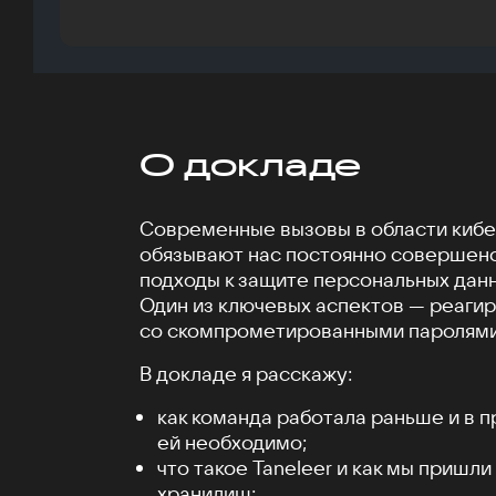
О докладе
Современные вызовы в области киб
обязывают нас постоянно совершенс
подходы к защите персональных данн
Один из ключевых аспектов — реагир
со скомпрометированными паролями
В докладе я расскажу:
как команда работала раньше и в п
ей необходимо;
что такое Taneleer и как мы пришл
хранилищ;