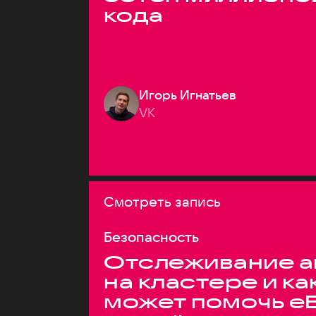
кода
Игорь Игнатьев
VK
Смотреть запись
Безопасность
Отслеживание а
на кластере и ка
может помочь e