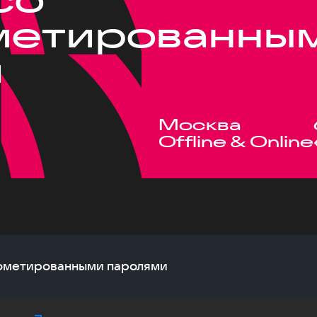
метированны
и
Москва
Offline & Online
прометированными паролями