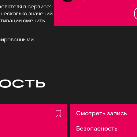
зователя в сервисе:
 несколько значений
отивации сменить
ешированными
ость
Смотреть запись
Безопасность