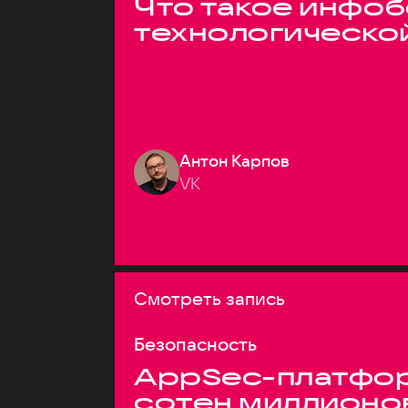
Что такое инфоб
технологическо
Антон Карпов
VK
Смотреть запись
Безопасность
AppSec-платфор
сотен миллионо