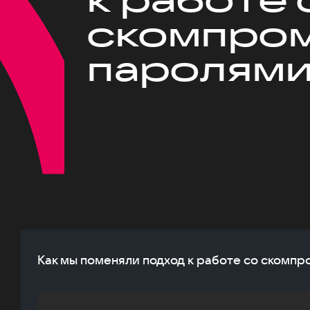
скомпро
паролям
Как мы поменяли подход к работе со ском