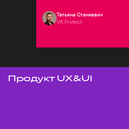
Татьяна Станкевич
VK Protect
Продукт UX&UI
Темы докладов