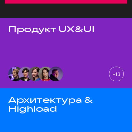
Продукт UX&UI
Темы докладов
+
13
Архитектура &
Highload