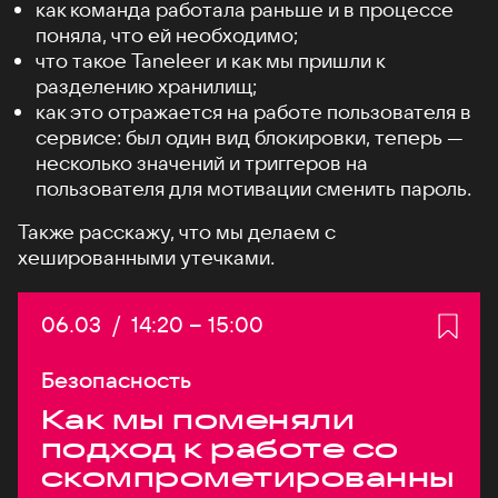
как команда работала раньше и в процессе
поняла, что ей необходимо;
что такое Taneleer и как мы пришли к
разделению хранилищ;
как это отражается на работе пользователя в
сервисе: был один вид блокировки, теперь —
несколько значений и триггеров на
пользователя для мотивации сменить пароль.
Также расскажу, что мы делаем с
хешированными утечками.
Дата:
06.03
/
Начало:
14:20
–
Конец:
15:00
Безопасность
Как мы поменяли
подход к работе со
скомпрометированны