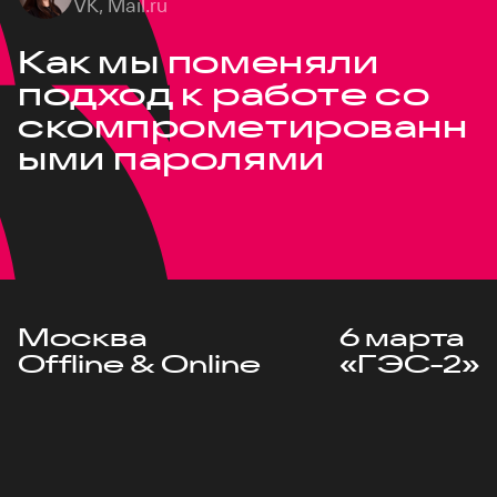
VK, Mail.ru
Как мы поменяли
подход к работе со
скомпрометированн
ыми паролями
Москва
6 марта
Offline & Online
«ГЭС-2»