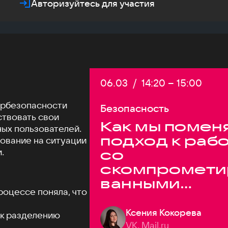
Авторизуйтесь для участия
Дата:
06.03
/
Начало:
14:20
–
Конец:
15:00
ербезопасности
Безопасность
твовать свои
Как мы помен
ых пользователей.
подход к раб
ование на ситуации
.
со
скомпромети
ванными
роцессе поняла, что
паролями
Ксения Кокорева
и к разделению
VK, Mail.ru