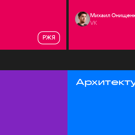
Михаил Онищен
VK
РЖЯ
Архитекту