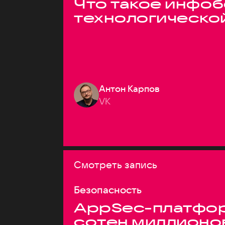
Что такое инфоб
технологическо
Антон Карпов
VK
Смотреть запись
Безопасность
AppSec-платфор
сотен миллионо