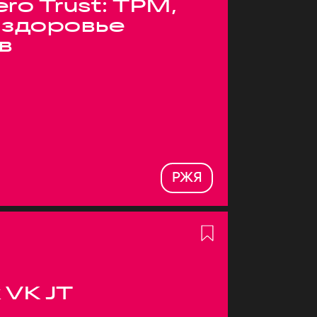
ero Trust: TPM,
 здоровье
в
РЖЯ
 VK JT