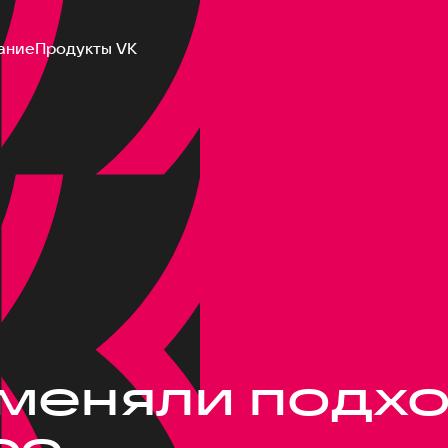
ание
Продукты VK
оменяли подх
со