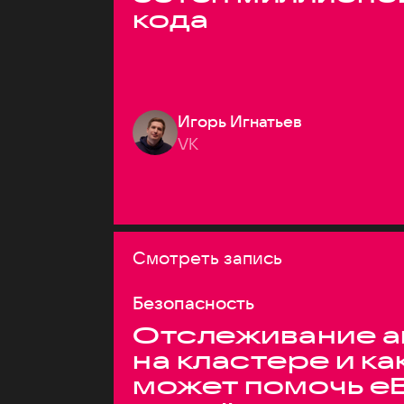
кода
Игорь Игнатьев
VK
Смотреть запись
Безопасность
Отслеживание а
на кластере и ка
может помочь e