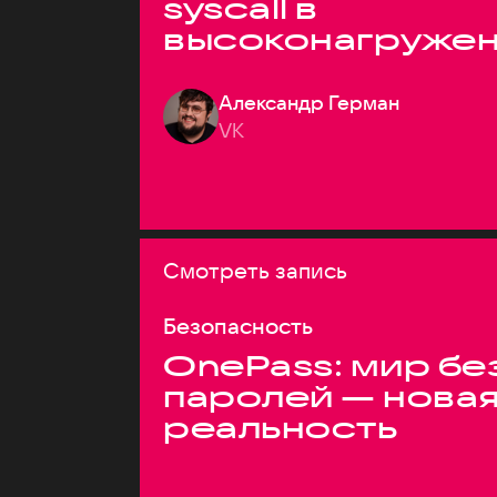
syscall в
высоконагруже
системах
Александр Герман
VK
Смотреть запись
Безопасность
OnePass: мир бе
паролей — нова
реальность