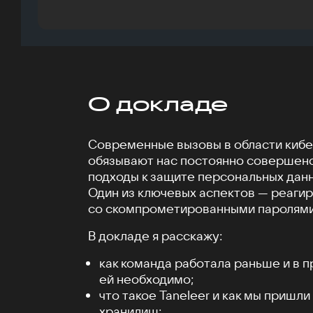
О докладе
Современные вызовы в области киб
обязывают нас постоянно совершенс
подходы к защите персональных данн
Один из ключевых аспектов — реагир
со скомпрометированными паролями
В докладе я расскажу:
как команда работала раньше и в п
ей необходимо;
что такое Taneleer и как мы пришл
хранилищ;