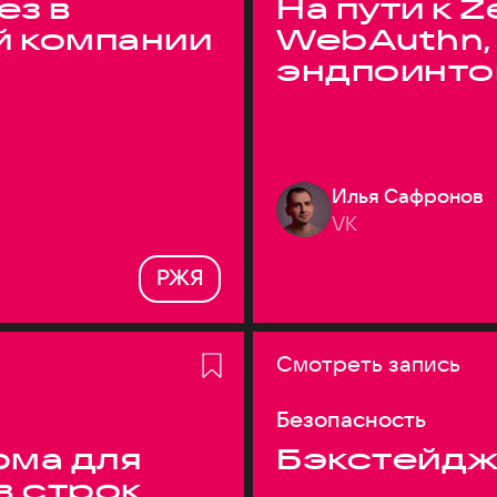
ез в
На пути к Z
й компании
WebAuthn,
эндпоинто
Илья Сафронов
VK
РЖЯ
Смотреть запись
Безопасность
ма для
Бэкстейдж
в строк