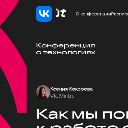
О конференции
Распис
Конференция
о технологиях
Ксения Кокорева
VK, Mail.ru
Как мы п
к работе 