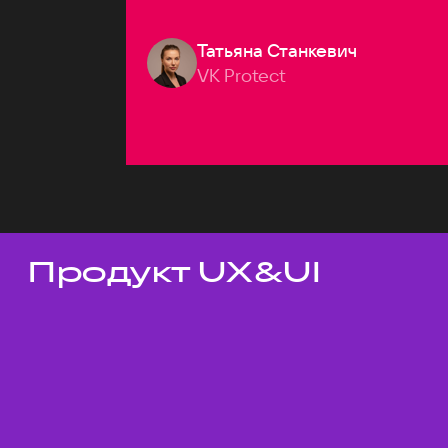
Татьяна Станкевич
VK Protect
Продукт UX&UI
Темы докладов