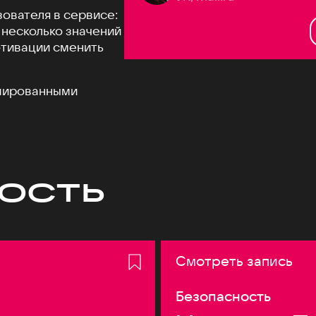
зователя в сервисе:
 несколько значений
отивации сменить
ешированными
ость
Смотреть запись
Безопасность