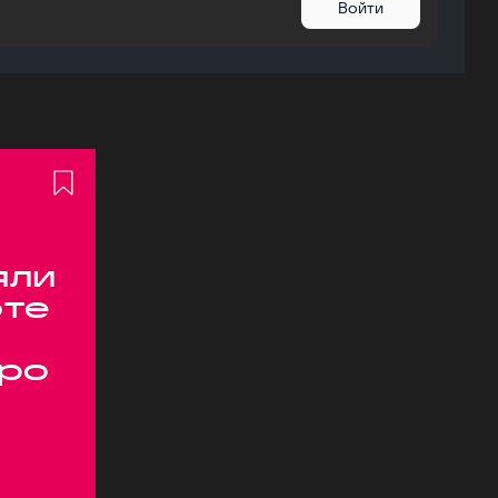
Войти
яли
оте
ро