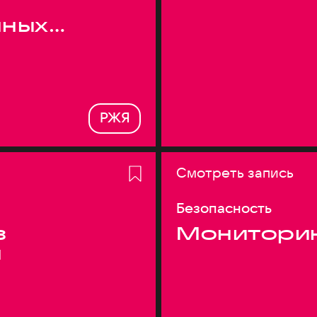
нных
РЖЯ
Смотреть запись
Безопасность
з
Монитори
я