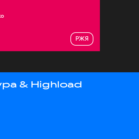
ко
РЖЯ
ра & Highload