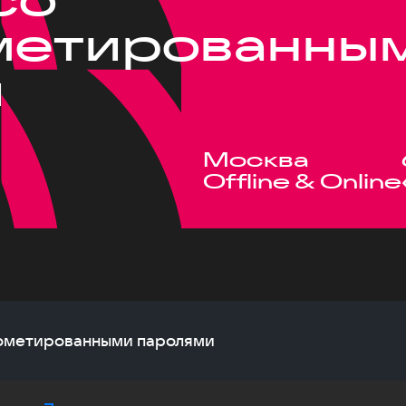
метированны
и
Москва
Offline & Online
прометированными паролями