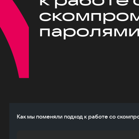
скомпро
паролям
Как мы поменяли подход к работе со ском