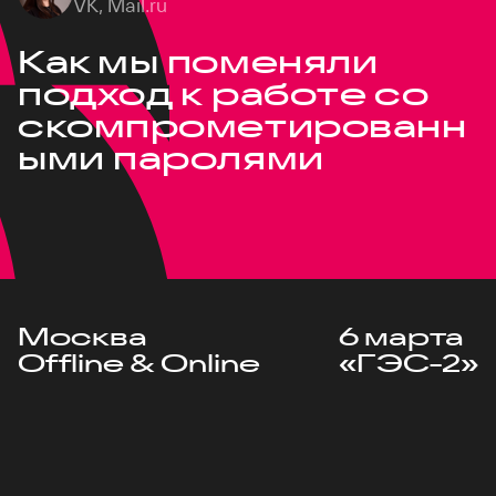
VK, Mail.ru
Как мы поменяли
подход к работе со
скомпрометированн
ыми паролями
Москва
6 марта
Offline & Online
«ГЭС-2»