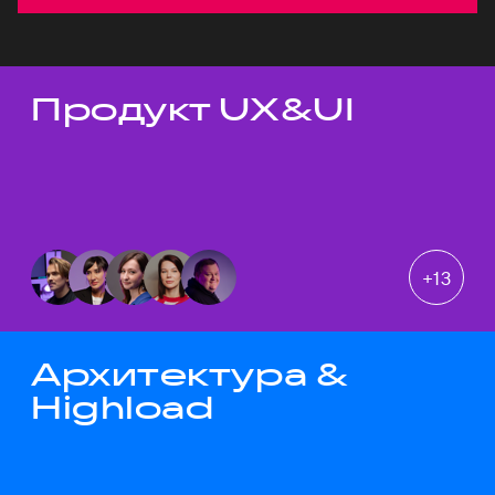
Продукт UX&UI
Темы докладов
+
13
Архитектура &
Highload