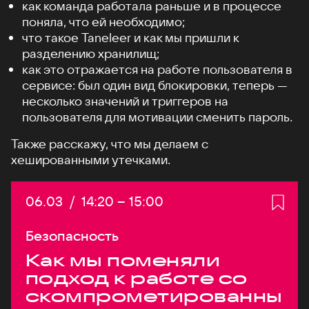
как команда работала раньше и в процессе
поняла, что ей необходимо;
что такое Taneleer и как мы пришли к
разделению хранилищ;
как это отражается на работе пользователя в
сервисе: был один вид блокировки, теперь —
несколько значений и триггеров на
пользователя для мотивации сменить пароль.
Также расскажу, что мы делаем с
хешированными утечками.
Дата:
06.03
/
Начало:
14:20
–
Конец:
15:00
Безопасность
Как мы поменяли
подход к работе со
скомпрометированны