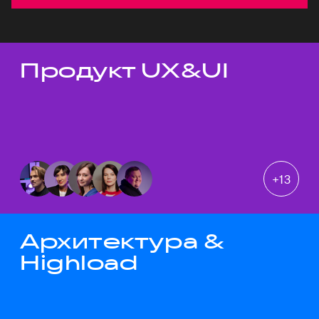
Продукт UX&UI
Темы докладов
+
13
Архитектура &
Highload