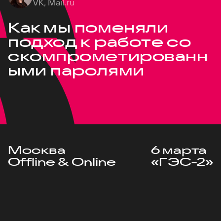
VK, Mail.ru
Как мы поменяли
подход к работе со
скомпрометированн
ыми паролями
Москва
6 марта
Offline & Online
«ГЭС-2»