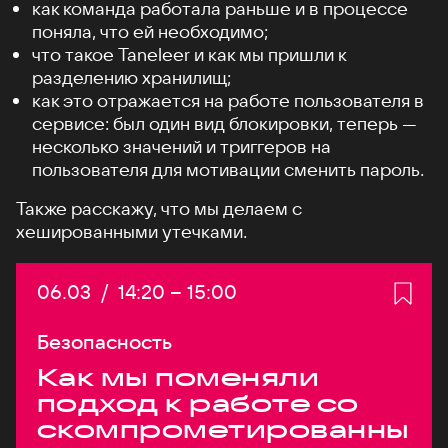
как команда работала раньше и в процессе
поняла, что ей необходимо;
что такое Taneleer и как мы пришли к
разделению хранилищ;
как это отражается на работе пользователя в
сервисе: был один вид блокировки, теперь —
несколько значений и триггеров на
пользователя для мотивации сменить пароль.
Также расскажу, что мы делаем с
хешированными утечками.
Дата:
06.03
/
Начало:
14:20
–
Конец:
15:00
Безопасность
Как мы поменяли
подход к работе со
скомпрометированны