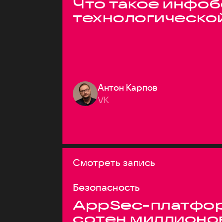
Что такое инфоб
технологическо
Антон Карпов
VK
Смотреть запись
Безопасность
AppSec-платфор
сотен миллионо