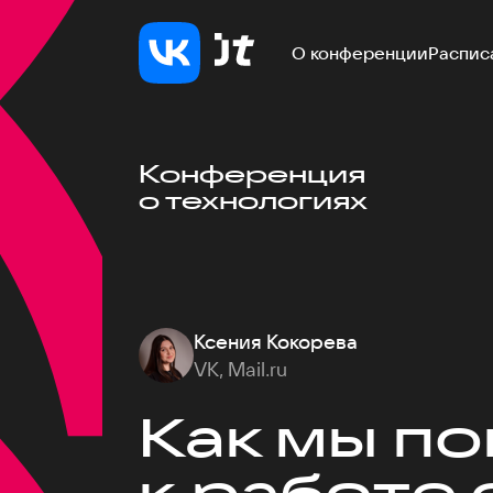
О конференции
Распис
Конференция
о технологиях
Ксения Кокорева
VK, Mail.ru
Как мы п
к работе 