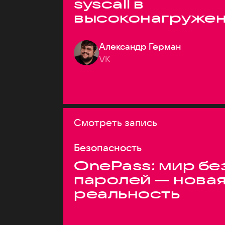
syscall в
высоконагруже
системах
Александр Герман
VK
Смотреть запись
Безопасность
OnePass: мир бе
паролей — нова
реальность