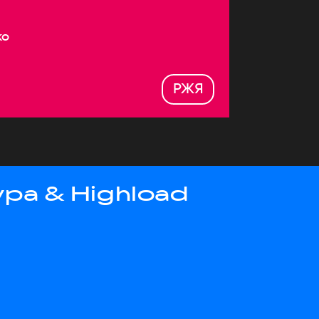
ко
РЖЯ
ра & Highload