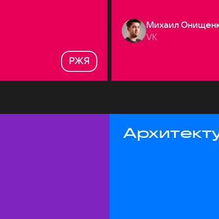
Михаил Онищен
VK
РЖЯ
Архитекту