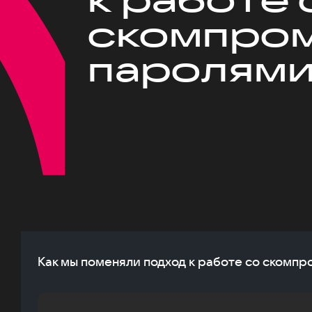
скомпро
паролям
Как мы поменяли подход к работе со ском