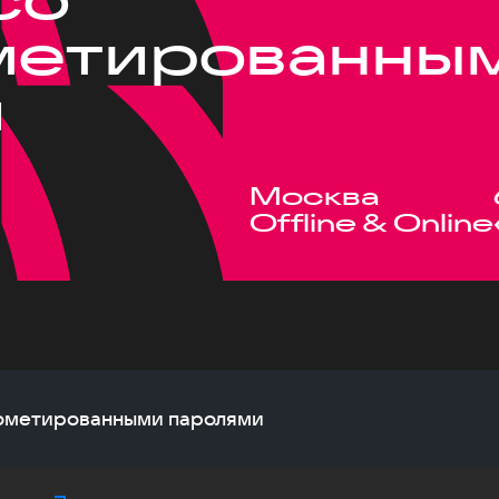
метированны
и
Москва
Offline & Online
прометированными паролями