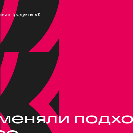
ание
Продукты VK
оменяли подх
со