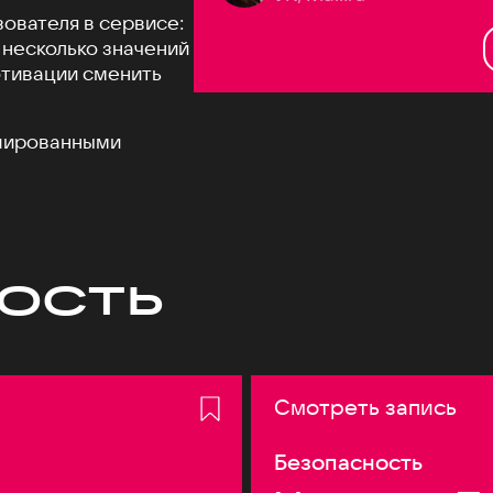
зователя в сервисе:
 несколько значений
отивации сменить
ешированными
ость
Смотреть запись
Безопасность