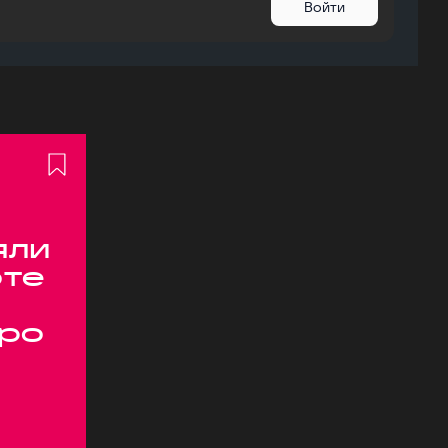
Войти
яли
оте
ро