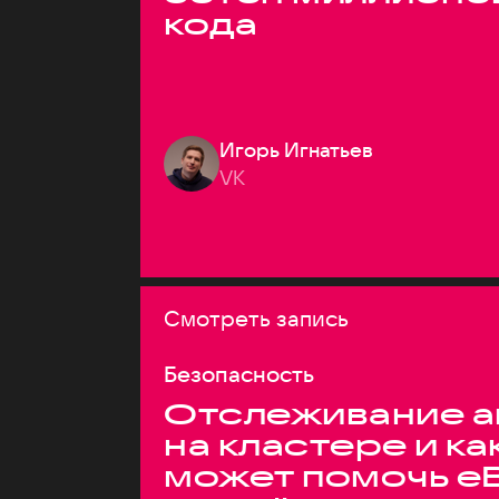
кода
Игорь Игнатьев
VK
Смотреть запись
Безопасность
Отслеживание а
на кластере и ка
может помочь e