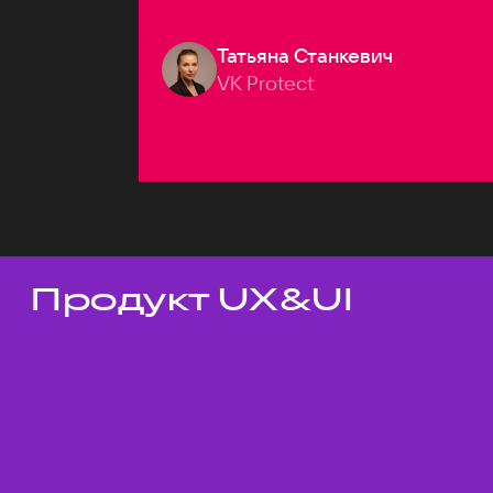
Татьяна Станкевич
VK Protect
Продукт UX&UI
Темы докладов