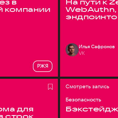
ез в
На пути к Z
й компании
WebAuthn,
эндпоинто
Илья Сафронов
VK
РЖЯ
Смотреть запись
Безопасность
ма для
Бэкстейдж
в строк