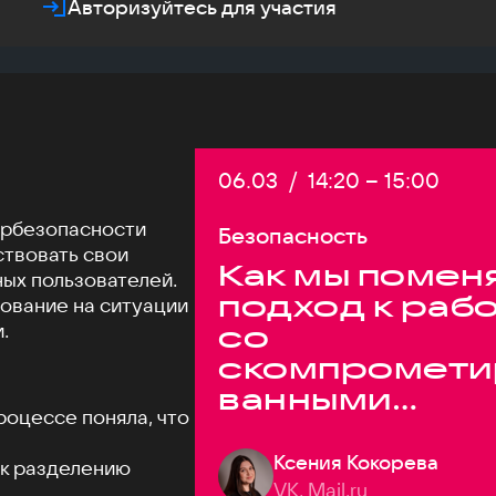
Авторизуйтесь для участия
Дата:
06.03
/
Начало:
14:20
–
Конец:
15:00
ербезопасности
Безопасность
твовать свои
Как мы помен
ых пользователей.
подход к раб
ование на ситуации
.
со
скомпромети
ванными
роцессе поняла, что
паролями
Ксения Кокорева
и к разделению
VK, Mail.ru