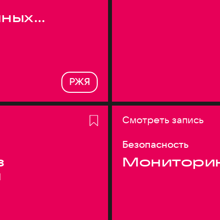
нных
РЖЯ
Смотреть запись
Безопасность
з
Монитори
я