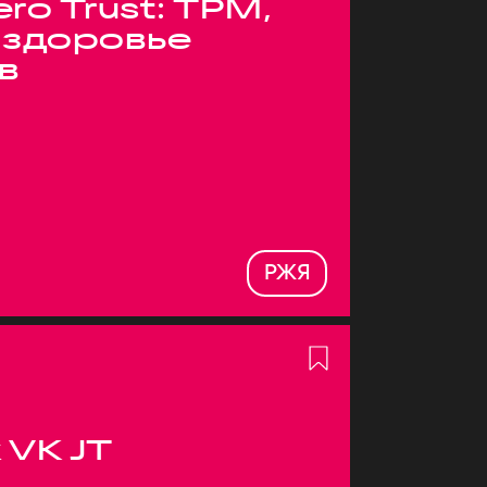
ero Trust: TPM,
 здоровье
в
РЖЯ
 VK JT