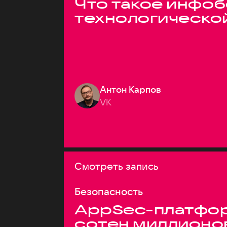
Что такое инфоб
технологическо
Антон Карпов
VK
Смотреть запись
Безопасность
AppSec-платфор
сотен миллионо