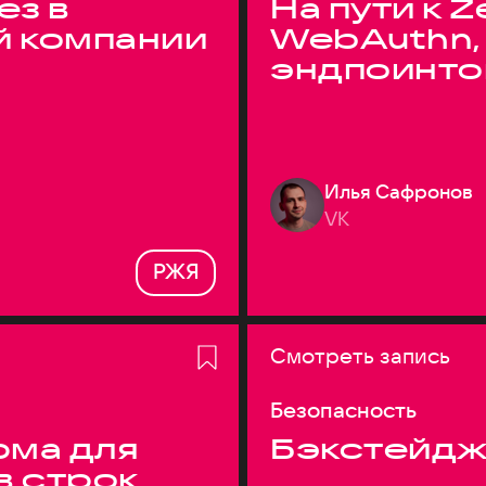
ез в
На пути к Z
й компании
WebAuthn,
эндпоинто
Илья Сафронов
VK
РЖЯ
Смотреть запись
Безопасность
ма для
Бэкстейдж
в строк