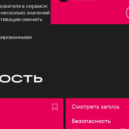
зователя в сервисе:
 несколько значений
отивации сменить
ешированными
ость
Смотреть запись
Безопасность