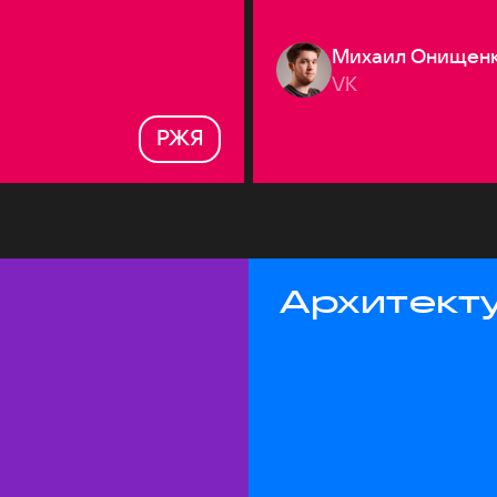
Михаил Онищен
VK
РЖЯ
Архитекту