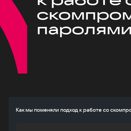
скомпро
паролям
Как мы поменяли подход к работе со ском