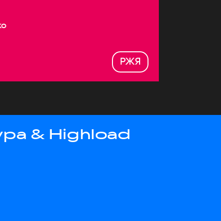
ко
РЖЯ
ра & Highload