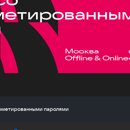
метированны
и
Москва
Offline & Online
прометированными паролями