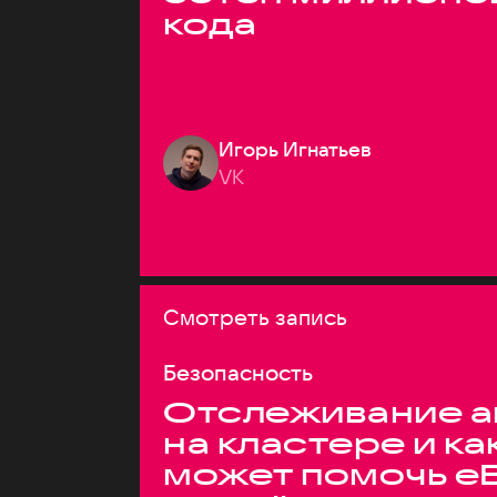
кода
Игорь Игнатьев
VK
Смотреть запись
Безопасность
Отслеживание а
на кластере и ка
может помочь e