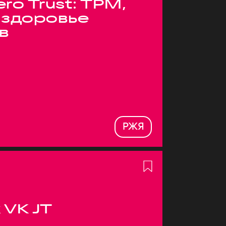
ero Trust: TPM,
 здоровье
в
РЖЯ
 VK JT