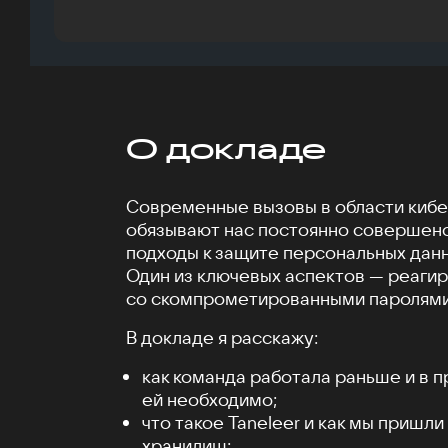
О докладе
Современные вызовы в области киб
обязывают нас постоянно совершенс
подходы к защите персональных данн
Один из ключевых аспектов — реагир
со скомпрометированными паролями
В докладе я расскажу:
как команда работала раньше и в п
ей необходимо;
что такое Taneleer и как мы пришл
хранилищ;