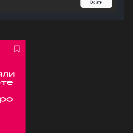
Войти
яли
оте
ро