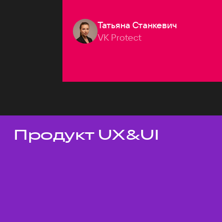
Татьяна Станкевич
VK Protect
Продукт UX&UI
Темы докладов