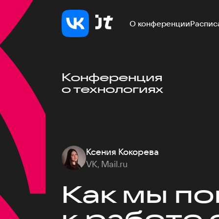
О конференции
Распис
Конференция
о технологиях
Ксения Кокорева
VK, Mail.ru
Как мы п
к работе 