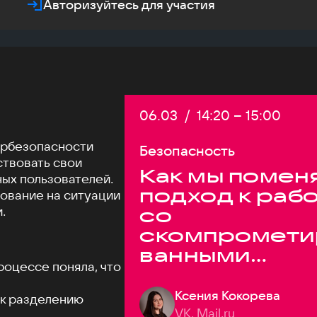
Авторизуйтесь для участия
Дата:
06.03
/
Начало:
14:20
–
Конец:
15:00
ербезопасности
Безопасность
твовать свои
Как мы помен
ых пользователей.
подход к раб
ование на ситуации
.
со
скомпромети
ванными
роцессе поняла, что
паролями
Ксения Кокорева
и к разделению
VK, Mail.ru