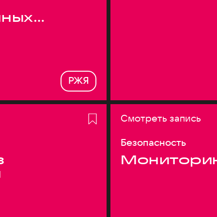
нных
РЖЯ
Смотреть запись
Безопасность
з
Монитори
я