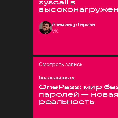
syscall в
высоконагруже
системах
Александр Герман
VK
Смотреть запись
Безопасность
OnePass: мир бе
паролей — нова
реальность