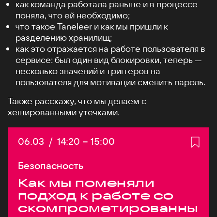
как команда работала раньше и в процессе
поняла, что ей необходимо;
что такое Taneleer и как мы пришли к
разделению хранилищ;
как это отражается на работе пользователя в
сервисе: был один вид блокировки, теперь —
несколько значений и триггеров на
пользователя для мотивации сменить пароль.
Также расскажу, что мы делаем с
хешированными утечками.
Дата:
06.03
/
Начало:
14:20
–
Конец:
15:00
Безопасность
Как мы поменяли
подход к работе со
скомпрометированны