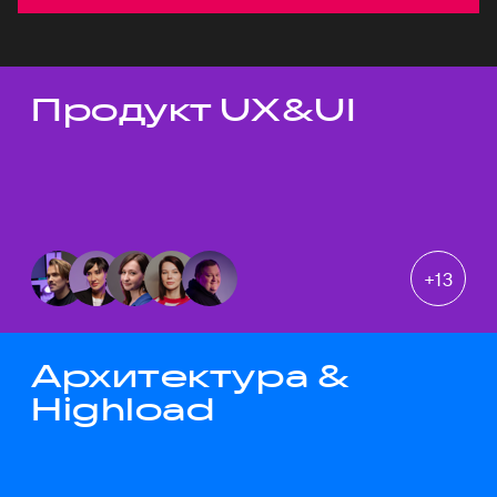
Продукт UX&UI
Темы докладов
+
13
Архитектура &
Highload