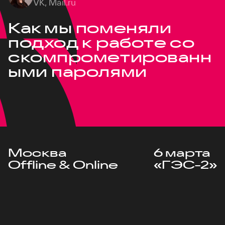
VK, Mail.ru
Как мы поменяли
подход к работе со
скомпрометированн
ыми паролями
Москва
6 марта
Offline & Online
«ГЭС-2»