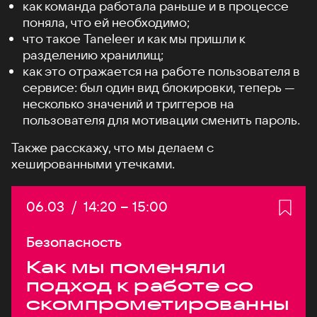
как команда работала раньше и в процессе
поняла, что ей необходимо;
что такое Taneleer и как мы пришли к
разделению хранилищ;
как это отражается на работе пользователя в
сервисе: был один вид блокировки, теперь —
несколько значений и триггеров на
пользователя для мотивации сменить пароль.
Также расскажу, что мы делаем с
хешированными утечками.
Дата:
06.03
/
Начало:
14:20
–
Конец:
15:00
Безопасность
Как мы поменяли
подход к работе со
скомпрометированны