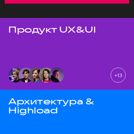
Продукт UX&UI
Темы докладов
+
13
Архитектура &
Highload