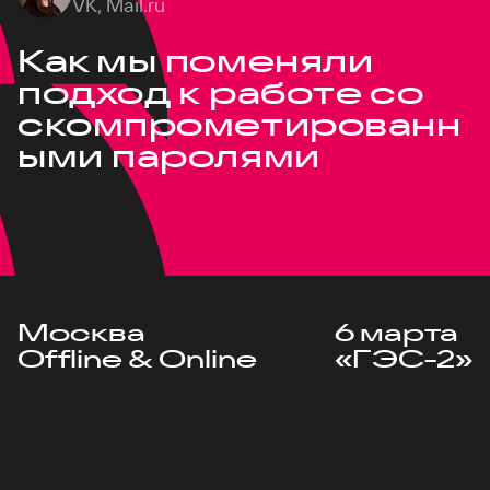
VK, Mail.ru
Как мы поменяли
подход к работе со
скомпрометированн
ыми паролями
Москва
6 марта
Offline & Online
«ГЭС-2»