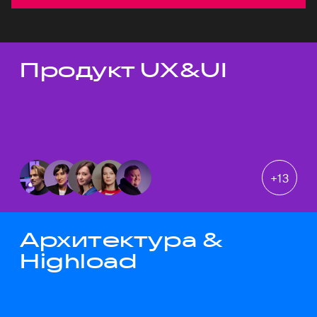
Продукт UX&UI
Темы докладов
+
13
Архитектура &
Highload