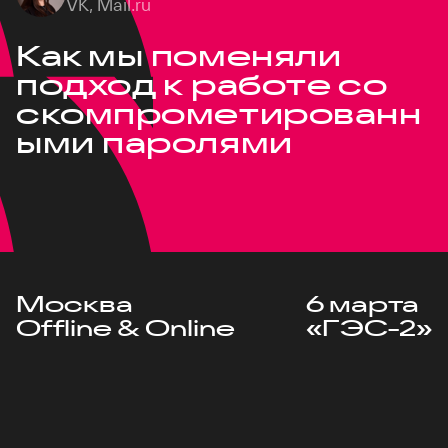
VK, Mail.ru
Как мы поменяли
подход к работе со
скомпрометированн
ыми паролями
Москва
6 марта
Offline & Online
«ГЭС-2»