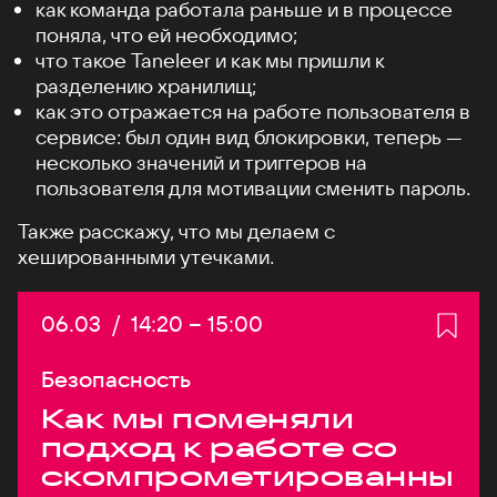
как команда работала раньше и в процессе
поняла, что ей необходимо;
что такое Taneleer и как мы пришли к
разделению хранилищ;
как это отражается на работе пользователя в
сервисе: был один вид блокировки, теперь —
несколько значений и триггеров на
пользователя для мотивации сменить пароль.
Также расскажу, что мы делаем с
хешированными утечками.
Дата:
06.03
/
Начало:
14:20
–
Конец:
15:00
Безопасность
Как мы поменяли
подход к работе со
скомпрометированны