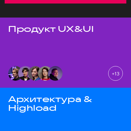
Продукт UX&UI
Темы докладов
+
13
Архитектура &
Highload