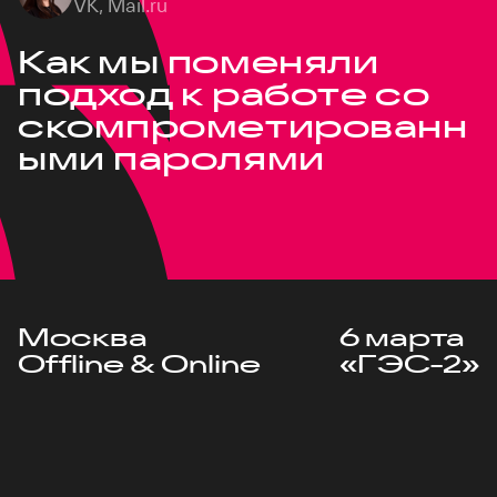
VK, Mail.ru
Как мы поменяли
подход к работе со
скомпрометированн
ыми паролями
Москва
6 марта
Offline & Online
«ГЭС-2»