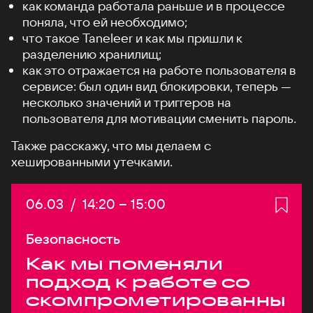
как команда работала раньше и в процессе
поняла, что ей необходимо;
что такое Taneleer и как мы пришли к
разделению хранилищ;
как это отражается на работе пользователя в
сервисе: был один вид блокировки, теперь —
несколько значений и триггеров на
пользователя для мотивации сменить пароль.
Также расскажу, что мы делаем с
хешированными утечками.
Дата:
06.03
/
Начало:
14:20
–
Конец:
15:00
Безопасность
Как мы поменяли
подход к работе со
скомпрометированны