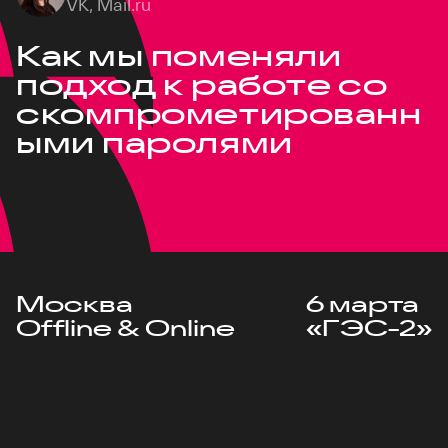
VK, Mail.ru
Как мы поменяли
подход к работе со
скомпрометированн
ыми паролями
Москва
6 марта
Offline & Online
«ГЭС-2»