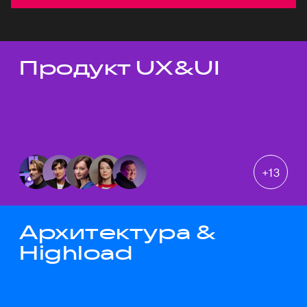
Продукт UX&UI
Темы докладов
+
13
Архитектура &
Highload