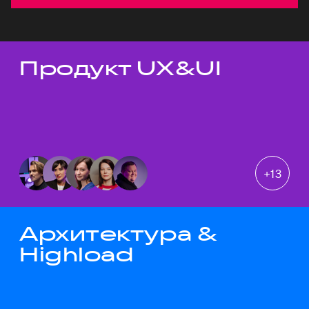
Продукт UX&UI
Темы докладов
+
13
Архитектура &
Highload