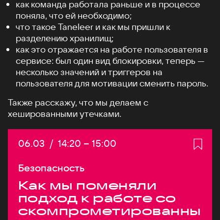
как команда работала раньше и в процессе
поняла, что ей необходимо;
что такое Taneleer и как мы пришли к
разделению хранилищ;
как это отражается на работе пользователя в
сервисе: был один вид блокировки, теперь —
несколько значений и триггеров на
пользователя для мотивации сменить пароль.
Также расскажу, что мы делаем с
хешированными утечками.
Дата:
06.03
/
Начало:
14:20
–
Конец:
15:00
Безопасность
Как мы поменяли
подход к работе со
скомпрометированны