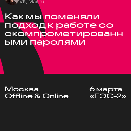
VK, Mail.ru
Как мы поменяли
подход к работе со
скомпрометированн
ыми паролями
Москва
6 марта
Offline & Online
«ГЭС-2»