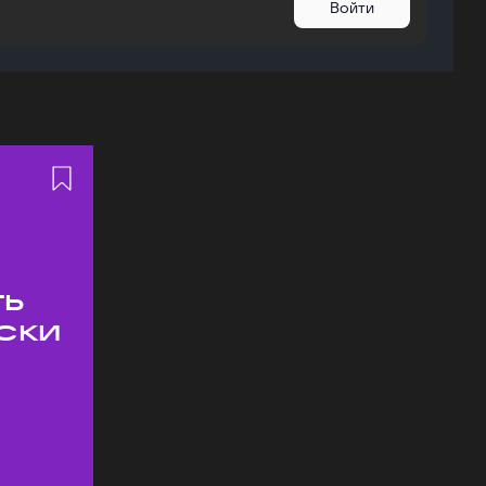
Войти
ть
ски