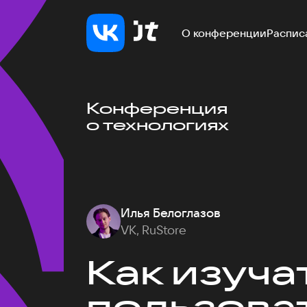
О конференции
Распис
Конференция
о технологиях
Илья Белоглазов
VK, RuStore
Как изуча
пользоват