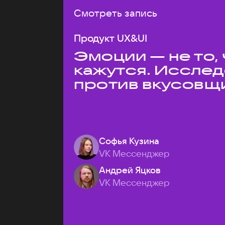
Смотреть запись
Продукт UX&UI
Эмоции — не то,
кажутся. Иссле
против вкусовщ
Софья Кузина
VK Мессенджер
Андрей Яцков
VK Мессенджер