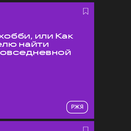
хобби, или Как
елю найти
 повседневной
РЖЯ