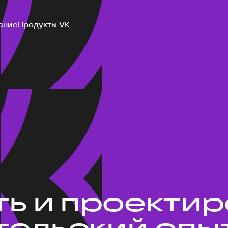
ание
Продукты VK
ть и проекти
ельский опыт