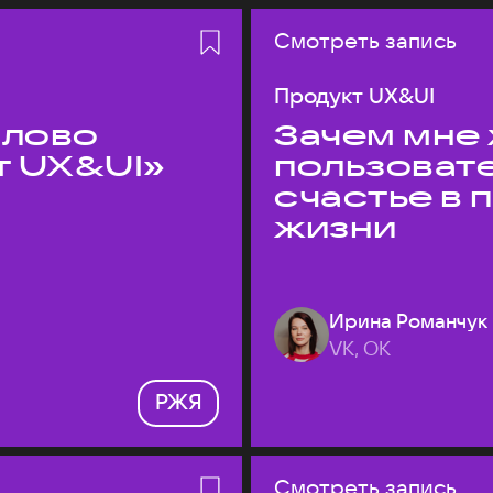
Смотреть запись
Продукт UX&UI
слово
Зачем мне 
т UX&UI»
пользоват
счастье в
жизни
Ирина Романчук
VK, ОК
РЖЯ
Смотреть запись