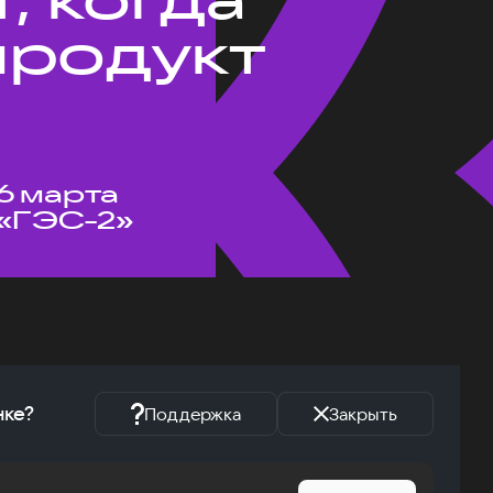
продукт
6 марта
«ГЭС-2»
нке?
Поддержка
Закрыть