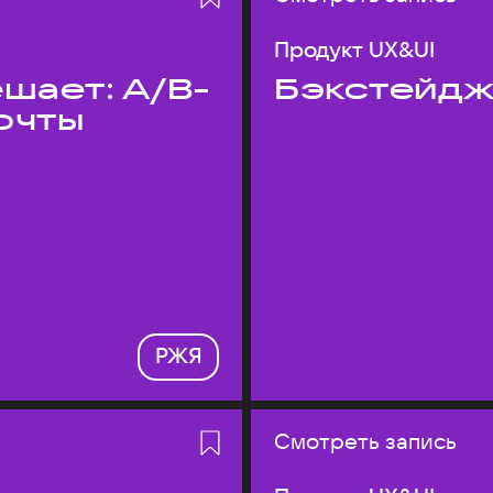
Продукт UX&UI
шает: A/B-
Бэкстейдж
очты
РЖЯ
Смотреть запись