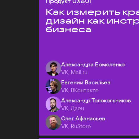
Продукт UX&UI
Как измерить кр
дизайн как инст
бизнеса
Александра Ермоленко
VK, Mail.ru
Евгений Васильев
VK, ВКонтакте
Александр Толокольников
VK, Дзен
Олег Афанасьев
VK, RuStore