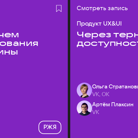
Смотреть запись
Продукт UX&UI
 чем
Через терн
дования
доступнос
ины
Ольга Стратанов
VK, ОК
Артём Плаксин
VK
РЖЯ