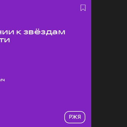
ии к звёздам
ти
ич
РЖЯ