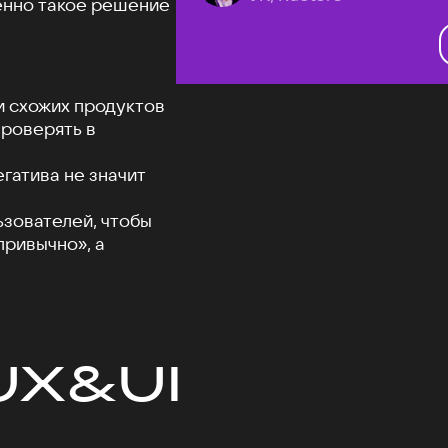
менно такое решение
и схожих продуктов
проверять в
гатива не значит
ьзователей, чтобы
привычно», а
UX&UI