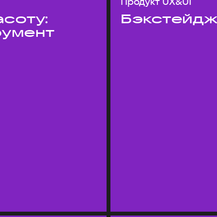
Продукт UX&UI
асоту:
Бэкстейдж
румент