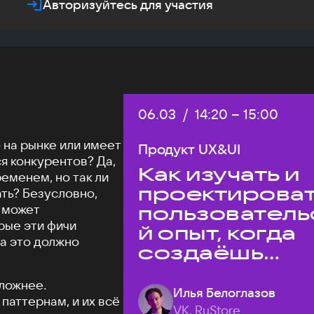
Авторизуйтесь для участия
Дата:
06.03
/
Начало:
14:20
–
Конец:
15:00
 на рынке или имеет
Продукт UX&UI
я конкурентов? Да,
Как изучать и
еменем, но так ли
проектирова
ать? Безусловно,
е может
пользователь
рые эти фичи
й опыт, когда
 а это должно
создаёшь
уникальный
ложнее.
продукт на
Илья Белоглазов
паттернам, и их всё
рынке?
VK, RuStore