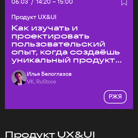
Дата:
06.03
/
Начало:
14:20
–
Конец:
15:00
Продукт UX&UI
Как изучать и
проектировать
пользовательский
опыт, когда создаёшь
уникальный продукт
на рынке?
Илья Белоглазов
VK, RuStore
РЖЯ
Продукт UX&UI