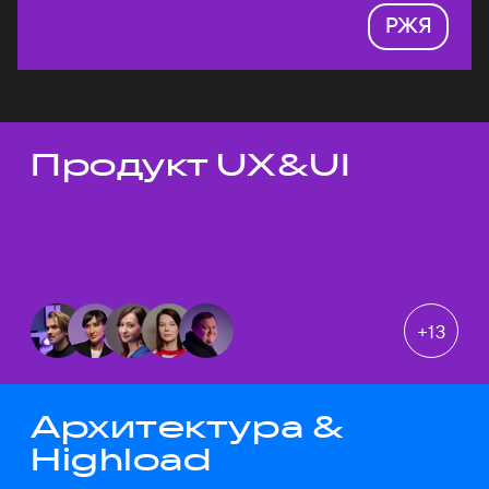
РЖЯ
Продукт UX&UI
Темы докладов
+
13
Архитектура &
Highload