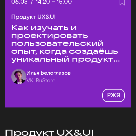
Дата:
06.03
/
Начало:
14:20
–
Конец:
15:00
Продукт UX&UI
Как изучать и
проектировать
пользовательский
опыт, когда создаёшь
уникальный продукт
на рынке?
Илья Белоглазов
VK, RuStore
РЖЯ
Продукт UX&UI