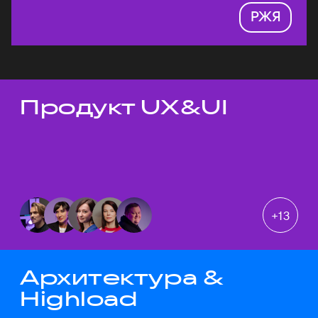
РЖЯ
Продукт UX&UI
Темы докладов
+
13
Архитектура &
Highload