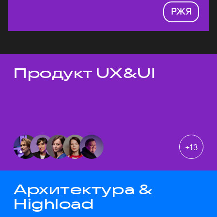
РЖЯ
Продукт UX&UI
Темы докладов
+
13
Архитектура &
Highload