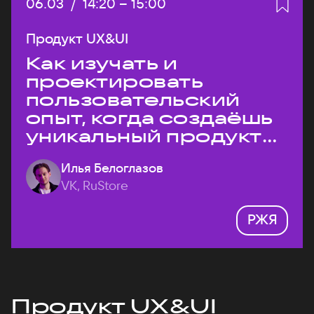
Дата:
06.03
/
Начало:
14:20
–
Конец:
15:00
Продукт UX&UI
Как изучать и
проектировать
пользовательский
опыт, когда создаёшь
уникальный продукт
на рынке?
Илья Белоглазов
VK, RuStore
РЖЯ
Продукт UX&UI