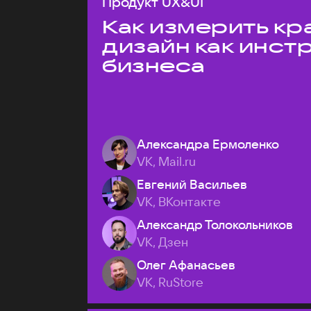
Продукт UX&UI
Как измерить кр
дизайн как инст
бизнеса
Александра Ермоленко
VK, Mail.ru
Евгений Васильев
VK, ВКонтакте
Александр Толокольников
VK, Дзен
Олег Афанасьев
VK, RuStore