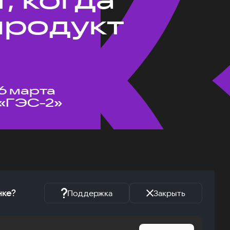
продукт
6 марта
«ГЭС-2»
нке?
Поддержка
Закрыть