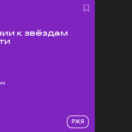
ии к звёздам
ти
ич
РЖЯ