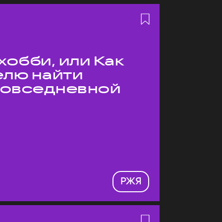
хобби, или Как
елю найти
 повседневной
РЖЯ