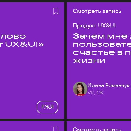
Смотреть запись
Продукт UX&UI
слово
Зачем мне 
т UX&UI»
пользоват
счастье в
жизни
Ирина Романчук
VK, ОК
РЖЯ
Смотреть запись