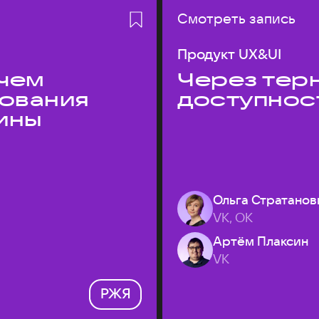
Смотреть запись
Продукт UX&UI
 чем
Через терн
дования
доступнос
ины
Ольга Стратанов
VK, ОК
Артём Плаксин
VK
РЖЯ