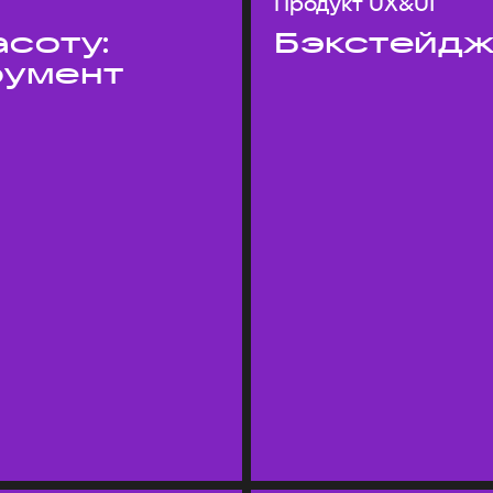
Продукт UX&UI
асоту:
Бэкстейдж
румент