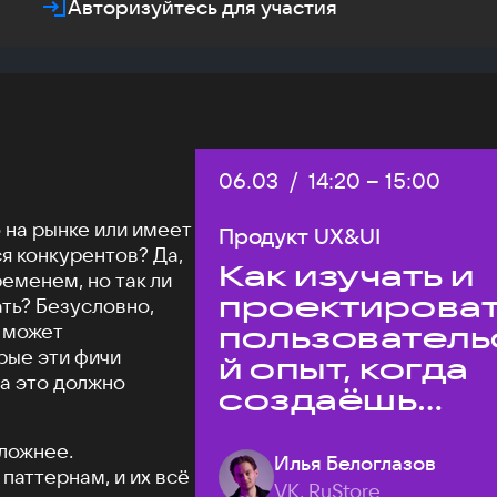
Авторизуйтесь для участия
Дата:
06.03
/
Начало:
14:20
–
Конец:
15:00
 на рынке или имеет
Продукт UX&UI
я конкурентов? Да,
Как изучать и
еменем, но так ли
проектирова
ать? Безусловно,
е может
пользователь
рые эти фичи
й опыт, когда
 а это должно
создаёшь
уникальный
ложнее.
продукт на
Илья Белоглазов
паттернам, и их всё
рынке?
VK, RuStore