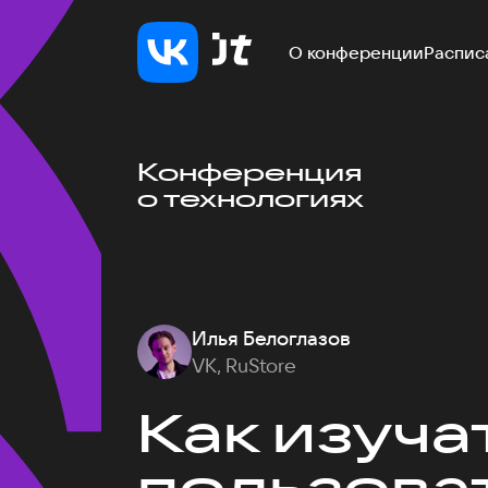
О конференции
Распис
Конференция
о технологиях
Илья Белоглазов
VK, RuStore
Как изуча
пользоват