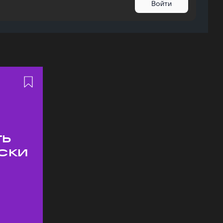
Войти
ть
ски