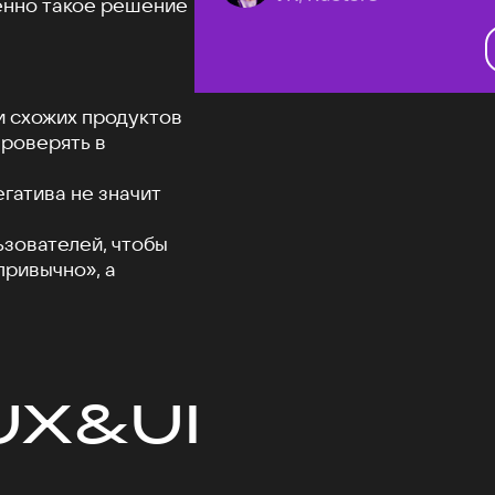
менно такое решение
и схожих продуктов
проверять в
гатива не значит
ьзователей, чтобы
привычно», а
UX&UI