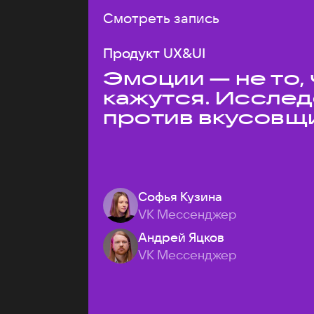
Смотреть запись
Продукт UX&UI
Эмоции — не то,
кажутся. Иссле
против вкусовщ
Софья Кузина
VK Мессенджер
Андрей Яцков
VK Мессенджер