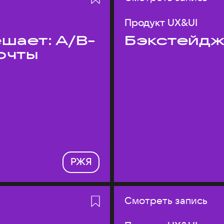
Продукт UX&UI
шает: A/B-
Бэкстейдж
очты
РЖЯ
Смотреть запись