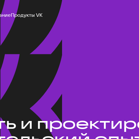
ание
Продукты VK
ть и проекти
ельский опыт