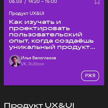
Дата:
06.03
/
Начало:
14:20
–
Конец:
15:00
Продукт UX&UI
Как изучать и
проектировать
пользовательский
опыт, когда создаёшь
уникальный продукт
на рынке?
Илья Белоглазов
VK, RuStore
РЖЯ
Продукт UX&UI