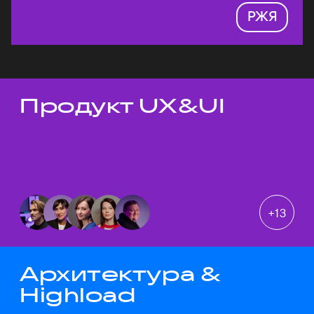
РЖЯ
Продукт UX&UI
Темы докладов
+
13
Архитектура &
Highload