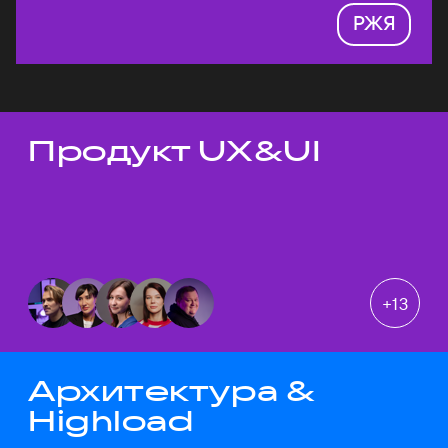
РЖЯ
Продукт UX&UI
Темы докладов
+
13
Архитектура &
Highload