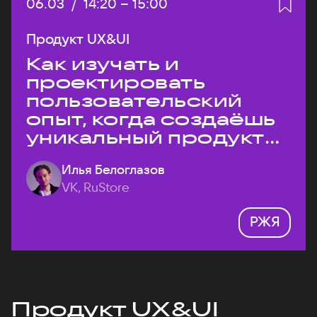
Дата:
06.03
/
Начало:
14:20
–
Конец:
15:00
Продукт UX&UI
Как изучать и
проектировать
пользовательский
опыт, когда создаёшь
уникальный продукт
на рынке?
Илья Белоглазов
VK, RuStore
РЖЯ
Продукт UX&UI