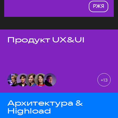
РЖЯ
Продукт UX&UI
Темы докладов
+
13
Архитектура &
Highload