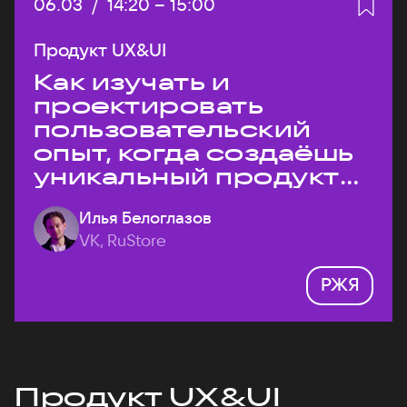
Дата:
06.03
/
Начало:
14:20
–
Конец:
15:00
Продукт UX&UI
Как изучать и
проектировать
пользовательский
опыт, когда создаёшь
уникальный продукт
на рынке?
Илья Белоглазов
VK, RuStore
РЖЯ
Продукт UX&UI