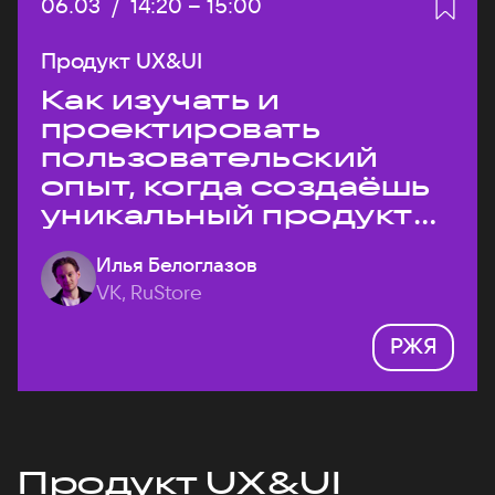
Дата:
06.03
/
Начало:
14:20
–
Конец:
15:00
Продукт UX&UI
Как изучать и
проектировать
пользовательский
опыт, когда создаёшь
уникальный продукт
на рынке?
Илья Белоглазов
VK, RuStore
РЖЯ
Продукт UX&UI