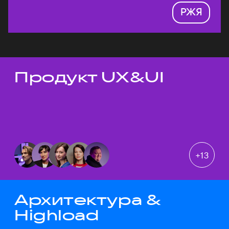
РЖЯ
Продукт UX&UI
Темы докладов
+
13
Архитектура &
Highload