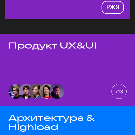
РЖЯ
Продукт UX&UI
Темы докладов
+
13
Архитектура &
Highload