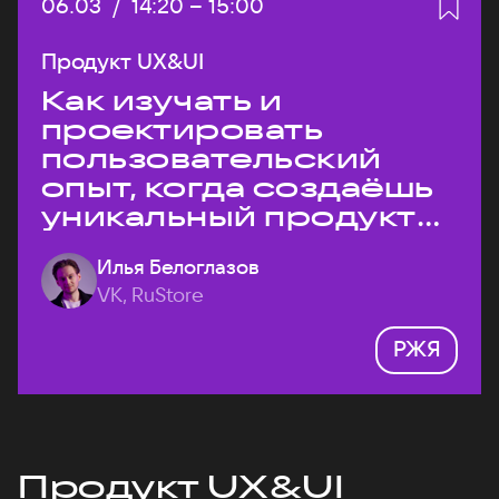
Дата:
06.03
/
Начало:
14:20
–
Конец:
15:00
Продукт UX&UI
Как изучать и
проектировать
пользовательский
опыт, когда создаёшь
уникальный продукт
на рынке?
Илья Белоглазов
VK, RuStore
РЖЯ
Продукт UX&UI